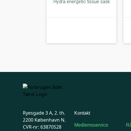
Hydra energetic tissue sask
kolbe
B-kolbe
Ryesgade 3 A, 2. th.
Kontakt
2200 København N.
Medlemsservice
Rå
CVR-nr: 63870528