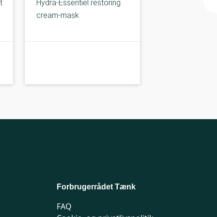
t
Hydra-Essentiel restoring
cream-mask
B-kolbe
B-
Forbrugerrådet Tænk
FAQ