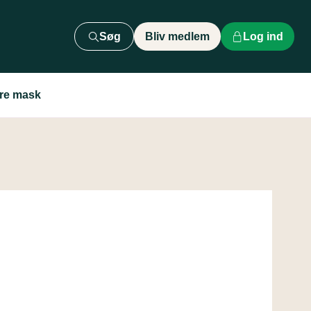
Søg
Bliv medlem
Log ind
are mask