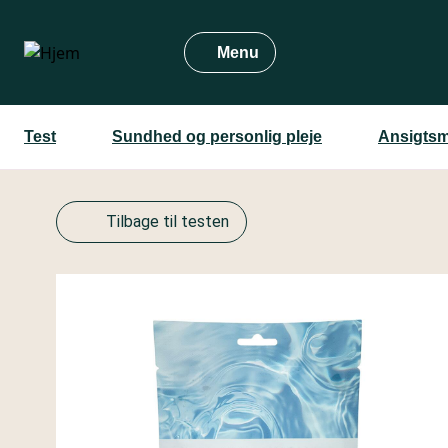
Gå
til
Menu
hovedindhold
Test
Sundhed og personlig pleje
Ansigtsm
Tilbage til testen