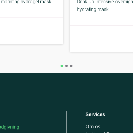
Imprinting hydrogel mask
Drink Up Intensive overnigh
hydrating mask
B-kolbe
Services
Om os
dgivning