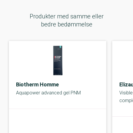
Produkter med samme eller
bedre bedømmelse
Biotherm Homme
Eliza
Aquapower advanced gel PNM
Visibl
compl
C-kolbe
C-kolbe