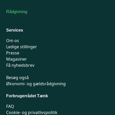
Kontakt medlemsservice
Rådgivning
For medlemmer: 7741 7777
Man-fredag 9-15
Services
Om os
Ledige stillinger
Presse
Magasiner
Få nyhedsbrev
Besøg også
Økonomi- og gældsrådgivning
Forbrugerrådet Tænk
FAQ
Cookie- og privatlivspolitik