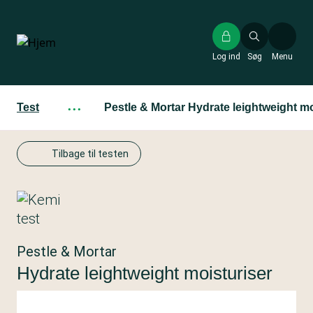
Gå
til
hovedindhold
Log ind
Søg
Menu
Test
···
Pestle & Mortar Hydrate leightweight mo
Tilbage til testen
Pestle & Mortar
Hydrate leightweight moisturiser