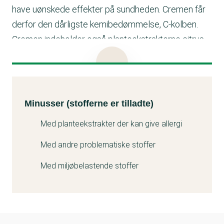
have uønskede effekter på sundheden. Cremen får
derfor den dårligste kemibedømmelse, C-kolben.
Cremen indeholder også planteekstrakterne citrus
limon peel oil og Lavandula angustifolia flower oil,
der kan give allergi, og Disodium edta, der kan være
problematisk for miljøet. Cremen får derfor den
Minusser (stofferne er tilladte)
Kemitest
dårligste kemibedømmelse, C-kolben.
Minusser (stofferne er tilladte)
Med planteekstrakter der kan give allergi
Med andre problematiske stoffer
Med miljøbelastende stoffer