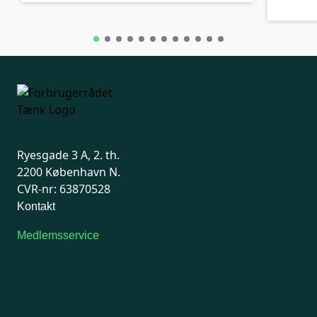
Ryesgade 3 A, 2. th.
2200 København N.
CVR-nr: 63870528
Kontakt
Medlemsservice
Man-tirsdag: kl. 9-12
Onsdag: Lukket
Tors-fredag: kl. 9-12
7741 7741