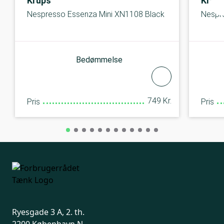
Krups
Krup
Nespresso Essenza Mini XN1108 Black
Nespr
Bedømmelse
749 Kr.
Pris
Pris
Ryesgade 3 A, 2. th.
2200 København N.