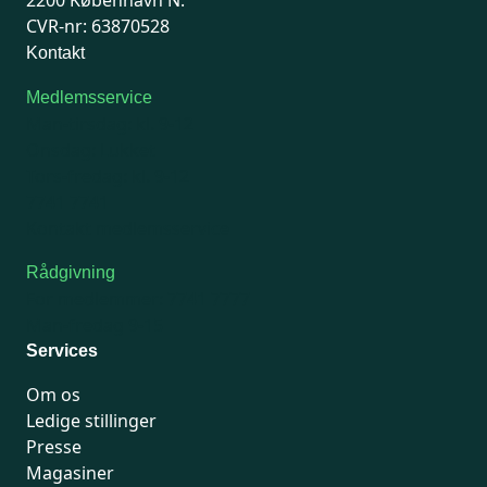
CVR-nr: 63870528
Kontakt
Medlemsservice
Man-tirsdag: kl. 9-12
Onsdag: Lukket
Tors-fredag: kl. 9-12
7741 7741
Kontakt medlemsservice
Rådgivning
For medlemmer: 7741 7777
Man-fredag 9-15
Services
Om os
Ledige stillinger
Presse
Magasiner