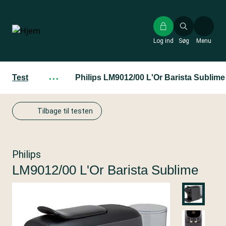
Gå
til
hovedindhold
Log ind
Søg
Menu
Test
···
Philips LM9012/00 L'Or Barista Sublime
Tilbage til testen
Philips
LM9012/00 L'Or Barista Sublime