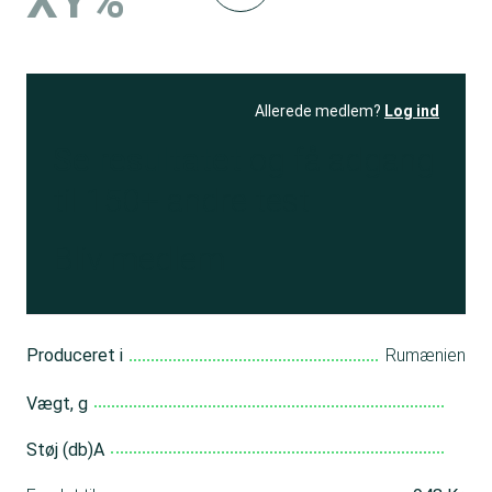
XY%
Allerede medlem?
Log ind
Se resultatet
og få adgang
til 150+ andre test
Bliv medlem
Produceret i
Rumænien
Vægt, g
Støj (db)A