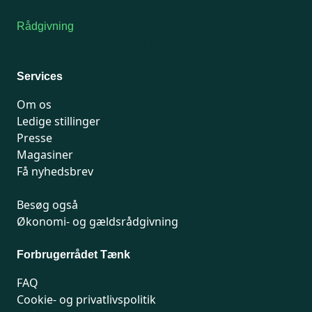
Rådgivning
For medlemmer: 7741 7777
Man-fredag 9-15
Services
Om os
Ledige stillinger
Presse
Magasiner
Få nyhedsbrev
Besøg også
Økonomi- og gældsrådgivning
Forbrugerrådet Tænk
FAQ
Cookie- og privatlivspolitik