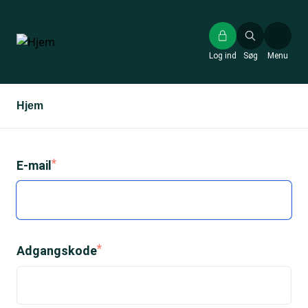
Gå
til
hovedindhold
Log ind
Søg
Menu
Hjem
E-mail
Adgangskode