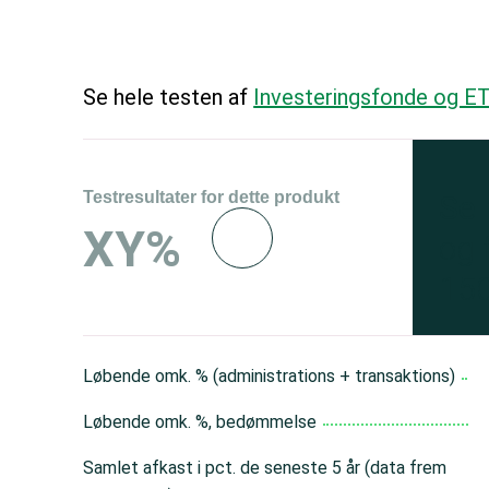
Se hele testen af
Investeringsfonde og ET
Testresultater for dette produkt
Se 
XY%
og 
150
Løbende omk. % (administrations + transaktions)
Løbende omk. %, bedømmelse
Samlet afkast i pct. de seneste 5 år (data frem