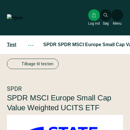
Gå
til
hovedindhold
Log ind
Søg
Menu
Test
···
SPDR SPDR MSCI Europe Small Cap Va
Tilbage til testen
SPDR
SPDR MSCI Europe Small Cap
Value Weighted UCITS ETF