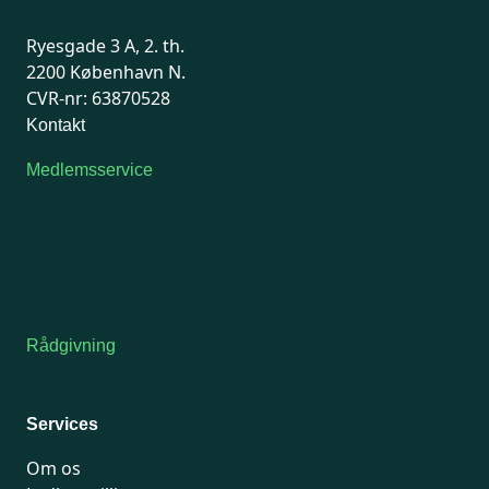
Ryesgade 3 A, 2. th.
2200 København N.
CVR-nr: 63870528
Kontakt
Medlemsservice
Man-tirsdag: kl. 9-12
Onsdag: Lukket
Tors-fredag: kl. 9-12
7741 7741
Kontakt medlemsservice
Rådgivning
For medlemmer: 7741 7777
Man-fredag 9-15
Services
Om os