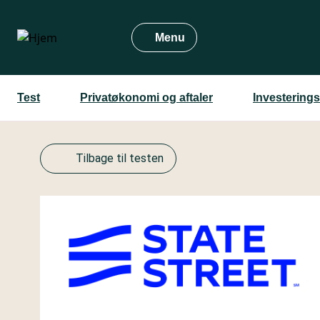
Gå
til
Menu
hovedindhold
Test
Privatøkonomi og aftaler
Investering
Tilbage til testen