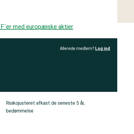
TF´er med europæiske aktier
Allerede medlem?
Log ind
resultatet
Bliv medlem
få adgang til
+ andre test
Risikojusteret afkast de seneste 5 år,
bedømmelse