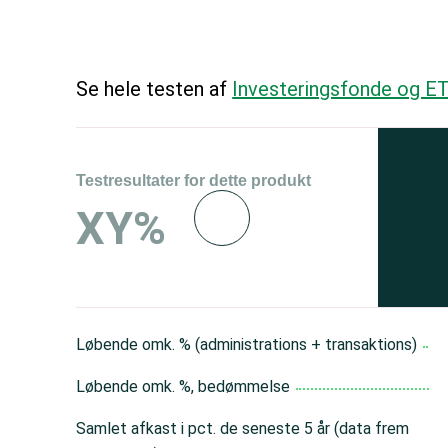
Se hele testen af
Investeringsfonde og E
Testresultater for dette produkt
Se 
XY%
og 
150
Løbende omk. % (administrations + transaktions)
Løbende omk. %, bedømmelse
Samlet afkast i pct. de seneste 5 år (data frem