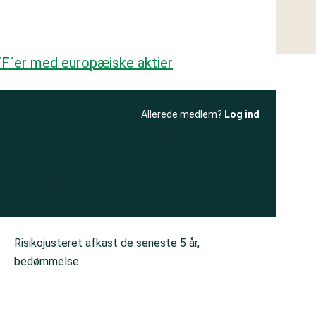
TF´er med europæiske aktier
Allerede medlem?
Log ind
resultatet
Bliv medlem
få adgang til
+ andre test
Risikojusteret afkast de seneste 5 år,
bedømmelse