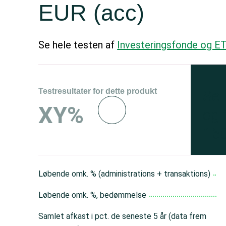
EUR (acc)
Se hele testen af
Investeringsfonde og E
Testresultater for dette produkt
Se 
XY%
og 
150
Løbende omk. % (administrations + transaktions)
Løbende omk. %, bedømmelse
Samlet afkast i pct. de seneste 5 år (data frem