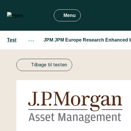
Gå
til
Menu
hovedindhold
Test
···
JPM JPM Europe Research Enhanced In
Tilbage til testen