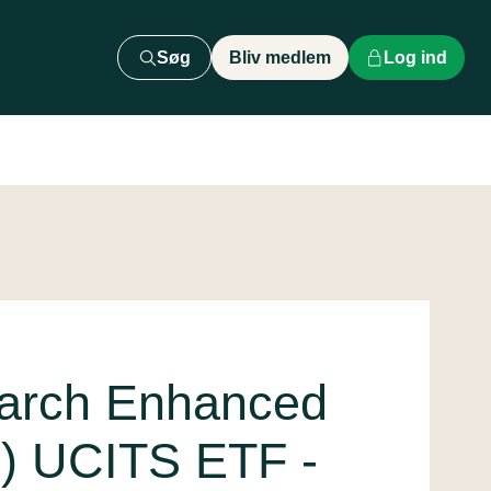
Søg
Bliv medlem
Log ind
arch Enhanced
G) UCITS ETF -