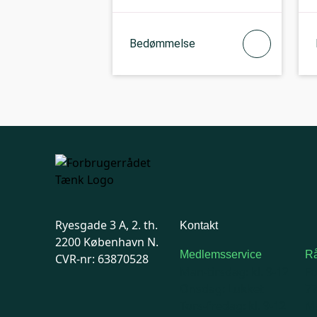
Bedømmelse
Ryesgade 3 A, 2. th.
Kontakt
2200 København N.
Medlemsservice
Rå
CVR-nr: 63870528
Man-tirsdag: kl. 9-12
F
Onsdag: Lukket
7
Tors-fredag: kl. 9-12
Ma