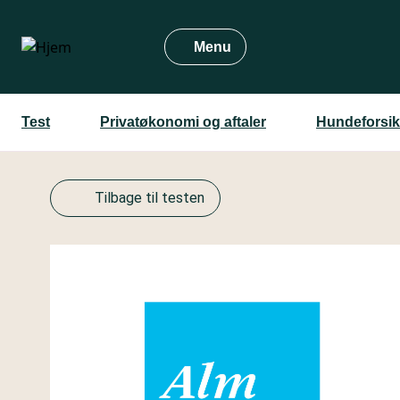
Gå
til
Menu
hovedindhold
Test
Privatøkonomi og aftaler
Hundeforsik
Tilbage til testen