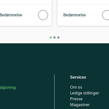
Bedømmelse
Bedømmelse
Services
Om os
dgivning
Ledige stillinger
or medlemmer: 7741
Presse
777
Magasiner
n-fredag 9-15