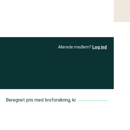
Allerede medlem?
Log ind
resultatet
Bliv medlem
få adgang til
+ andre test
Beregnet pris med livsforsikring, kr.