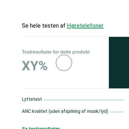
Se hele testen af
Høretelefoner
Testresultater for dette produkt
Se 
XY%
og 
150
Lyttetest
ANC kvalitet (uden afspilning af musik/lyd)
Se testresultater