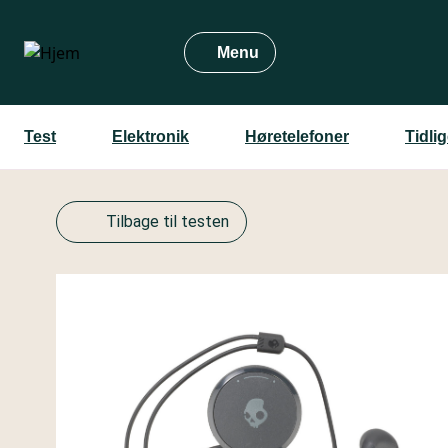
Gå
til
Menu
hovedindhold
Test
Elektronik
Høretelefoner
Tidli
Tilbage til testen