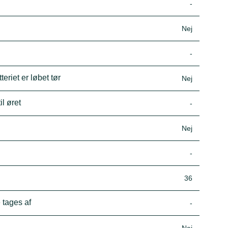
-
Nej
-
eriet er løbet tør
Nej
il øret
-
Nej
-
36
 tages af
-