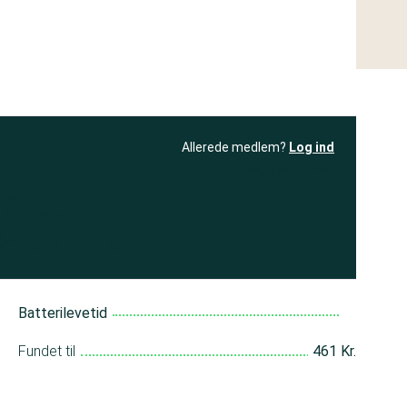
Allerede medlem?
Log ind
resultatet
Bliv medlem
få adgang til
+ andre test
Batterilevetid
Fundet til
461 Kr.