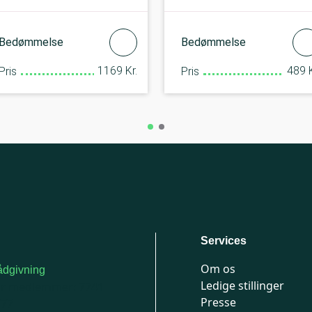
Bedømmelse
Bedømmelse
1169 Kr.
489 K
Pris
Pris
Services
Om os
dgivning
Ledige stillinger
or medlemmer: 7741
Presse
777