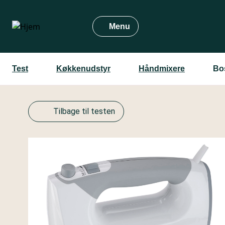
Gå
til
Menu
hovedindhold
Test
Køkkenudstyr
Håndmixere
Bo
Tilbage til testen