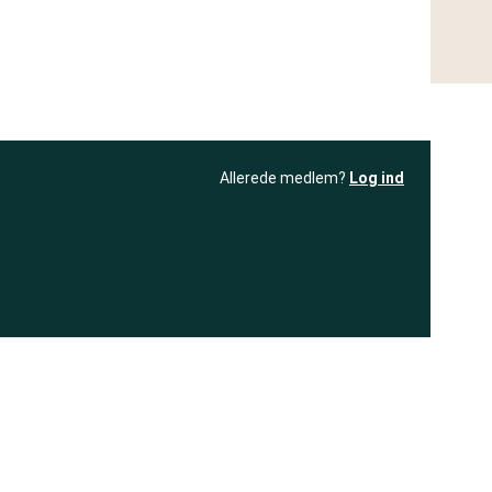
Allerede medlem?
Log ind
resultatet
Bliv medlem
få adgang til
+ andre test
.