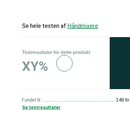
Se hele testen af
Håndmixere
Testresultater for dette produkt
Se 
XY%
og 
150
Fundet til
248 Kr
Se testresultater