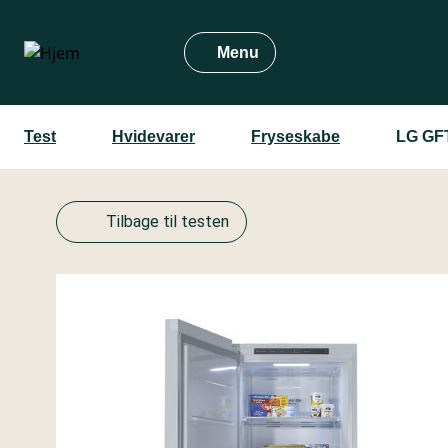
Gå
til
Menu
hovedindhold
Test
Hvidevarer
Fryseskabe
LG GF
Tilbage til testen