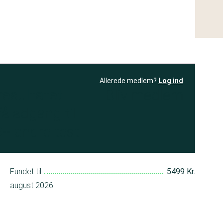
Allerede medlem?
Log ind
resultatet
Bliv medlem
få adgang til
+ andre test
Fundet til
5499 Kr.
august 2026