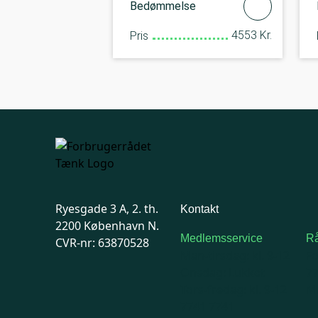
Bedømmelse
4553 Kr.
Pris
Ryesgade 3 A, 2. th.
Kontakt
2200 København N.
Medlemsservice
Rå
CVR-nr: 63870528
Man-tirsdag: kl. 9-12
F
Onsdag: Lukket
7
Tors-fredag: kl. 9-12
Ma
7741 7741