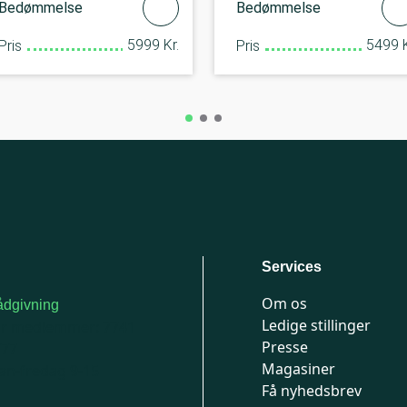
Bedømmelse
Bedømmelse
5999 Kr.
5499 K
Pris
Pris
Services
Om os
dgivning
Ledige stillinger
or medlemmer: 7741
Presse
777
Magasiner
n-fredag 9-15
Få nyhedsbrev