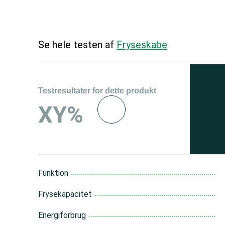
Se hele testen af
Fryseskabe
Testresultater for dette produkt
Se 
XY%
og 
150
Funktion
Frysekapacitet
Energiforbrug