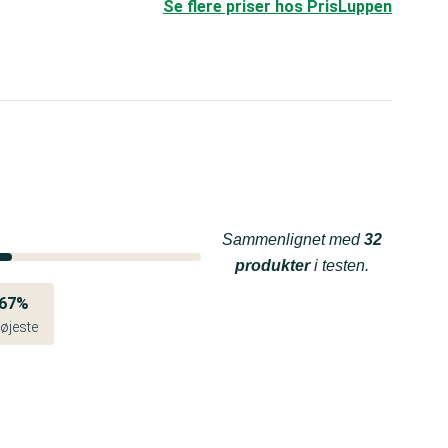
Se flere priser hos PrisLuppen
Sammenlignet med
32
produkter
i testen.
67%
øjeste