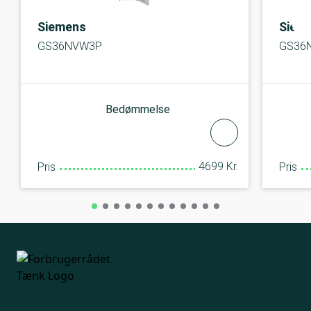
Siemens
Siem
GS36NVW3P
GS36
Bedømmelse
4699 Kr.
Pris
Pris