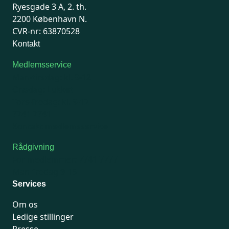
Ryesgade 3 A, 2. th.
2200 København N.
CVR-nr: 63870528
Kontakt
Medlemsservice
Man-tirsdag: kl. 9-12
Onsdag: Lukket
Tors-fredag: kl. 9-12
7741 7741
Kontakt medlemsservice
Rådgivning
For medlemmer: 7741 7777
Man-fredag 9-15
Services
Om os
Ledige stillinger