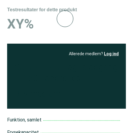
Testresultater for dette produkt
XY%
Allerede medlem?
Log ind
Se resultatet
og få adgang
til 150+ andre test
Bliv medlem
Funktion, samlet
Frysekapacitet