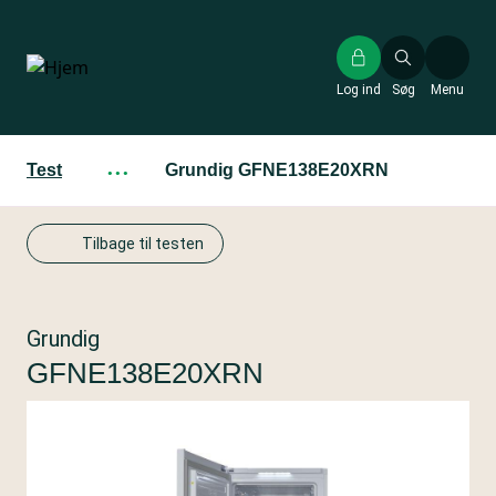
Gå
til
hovedindhold
Log ind
Søg
Menu
Test
···
Grundig GFNE138E20XRN
Tilbage til testen
Grundig
GFNE138E20XRN