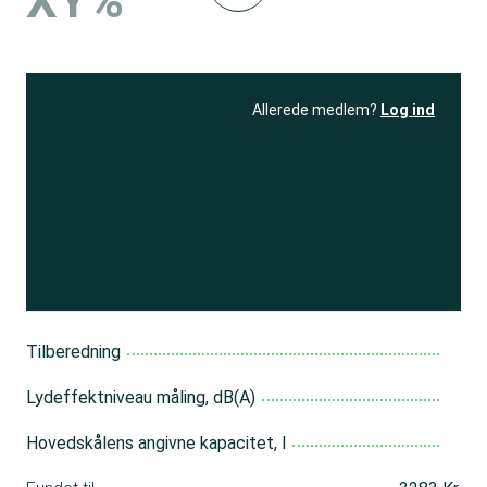
XY%
Allerede medlem?
Log ind
Se resultatet
og få adgang
til 150+ andre test
Bliv medlem
Tilberedning
Lydeffektniveau måling, dB(A)
Hovedskålens angivne kapacitet, l