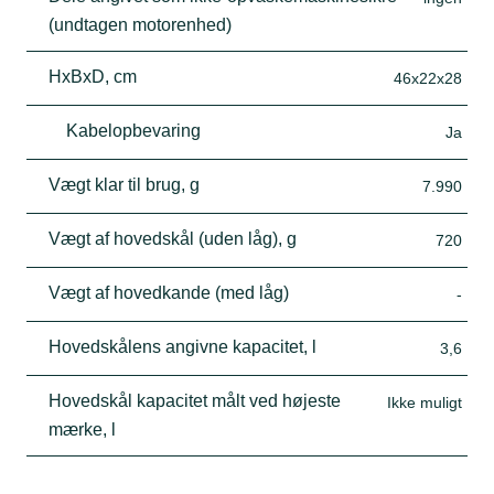
(undtagen motorenhed)
HxBxD, cm
46x22x28
Kabelopbevaring
Ja
Vægt klar til brug, g
7.990
Vægt af hovedskål (uden låg), g
720
Vægt af hovedkande (med låg)
-
Hovedskålens angivne kapacitet, l
3,6
Hovedskål kapacitet målt ved højeste
Ikke muligt
mærke, l