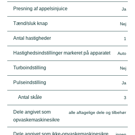
Presning af appelsinjuice
Ja
Tænd/sluk knap
Nej
Antal hastigheder
1
Hastighedsindstillinger markeret på apparatet
Auto
Turboindstilling
Nej
Pulseindstilling
Ja
Antal skåle
3
Dele angivet som
alle aftagelige dele og tilbehør
opvaskemaskinesikre
Dele angivet som ikke-opvaskemaskinesikre
ingen