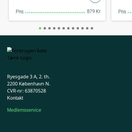
879 Kr.
Pris
Pris
Ryesgade 3 A, 2. th.
2200 København N.
CVR-nr: 63870528
Kontakt
Medlemsservice
Man-tirsdag: kl. 9-12
Onsdag: Lukket
Tors-fredag: kl. 9-12