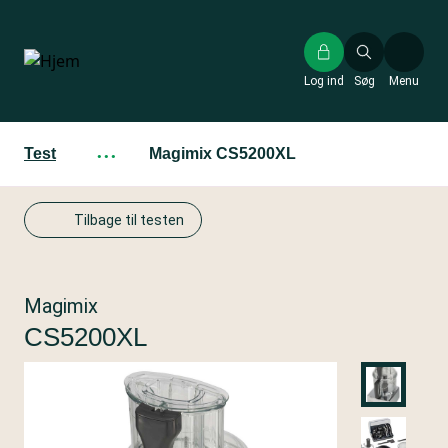
Gå
til
hovedindhold
Log ind
Søg
Menu
Test
···
Magimix CS5200XL
Tilbage til testen
Magimix
CS5200XL