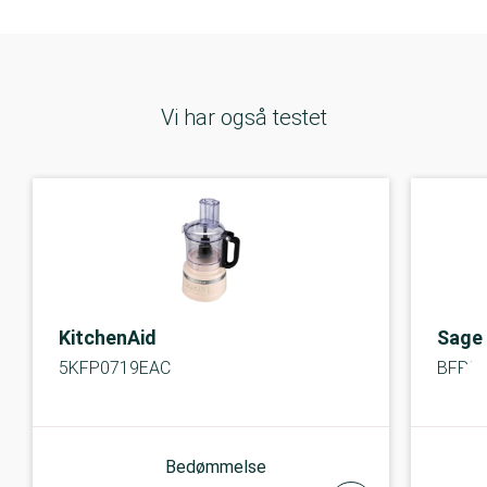
Vi har også testet
KitchenAid
Sage
5KFP0719EAC
BFP8
Bedømmelse