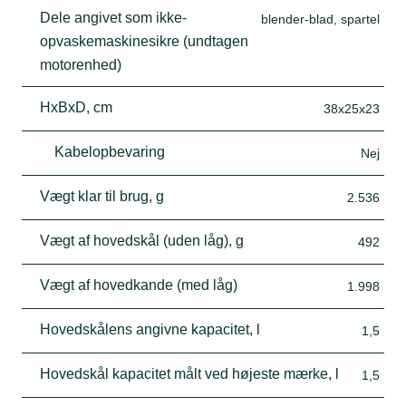
Dele angivet som ikke-
blender-blad, spartel
opvaskemaskinesikre (undtagen
motorenhed)
HxBxD, cm
38x25x23
Kabelopbevaring
Nej
Vægt klar til brug, g
2.536
Vægt af hovedskål (uden låg), g
492
Vægt af hovedkande (med låg)
1.998
Hovedskålens angivne kapacitet, l
1,5
Hovedskål kapacitet målt ved højeste mærke, l
1,5