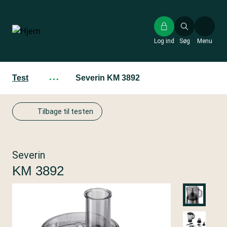
Gå
til
hovedindhold
Log ind
Søg
Menu
Test
···
Severin KM 3892
Tilbage til testen
Severin
KM 3892