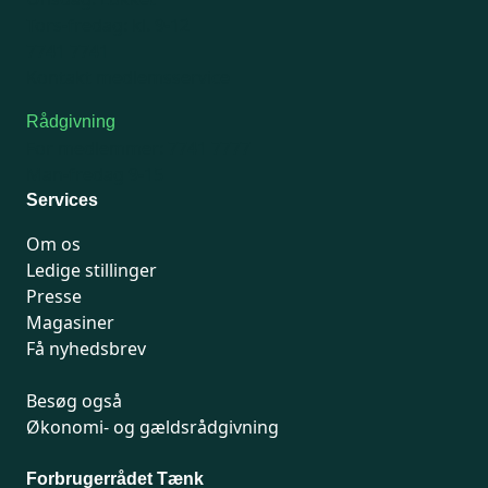
Tors-fredag: kl. 9-12
7741 7741
Kontakt medlemsservice
Rådgivning
For medlemmer: 7741 7777
Man-fredag 9-15
Services
Om os
Ledige stillinger
Presse
Magasiner
Få nyhedsbrev
Besøg også
Økonomi- og gældsrådgivning
Forbrugerrådet Tænk