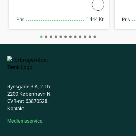
1444 Kr.
Pris
Pris
Ryesgade 3 A, 2. th.
2200 København N.
CVR-nr: 63870528
Kontakt
Medlemsservice
Man-tirsdag: kl. 9-12
Onsdag: Lukket