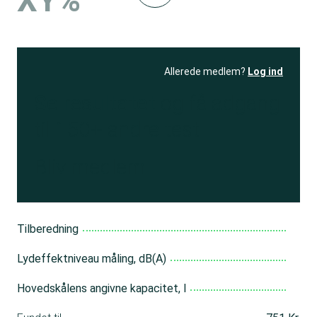
XY%
Allerede medlem?
Log ind
Se resultatet
og få adgang
til 150+ andre test
Bliv medlem
Tilberedning
Lydeffektniveau måling, dB(A)
Hovedskålens angivne kapacitet, l