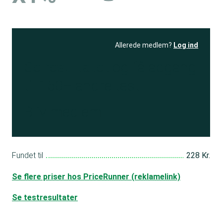
Allerede medlem?
Log ind
Se resultatet
og få adgang
til 150+ andre test
Bliv medlem
Fundet til
228 Kr.
Se flere priser hos PriceRunner (reklamelink)
Se testresultater