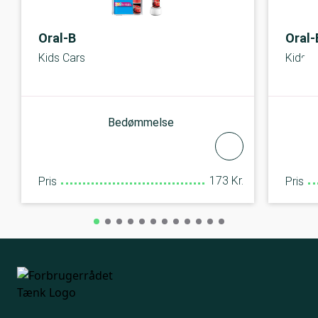
Oral-B
Oral-
Kids Cars
Kids P
Bedømmelse
173 Kr.
Pris
Pris