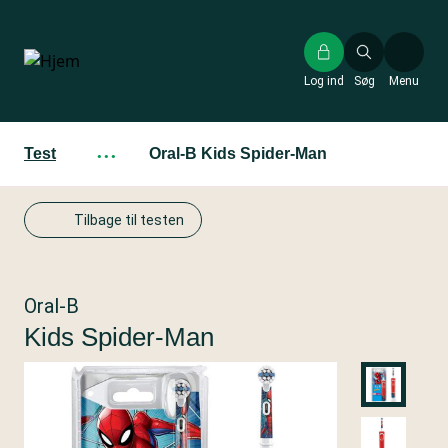
Gå
til
hovedindhold
Log ind
Søg
Menu
Test
···
Oral-B Kids Spider-Man
Tilbage til testen
Oral-B
Kids Spider-Man