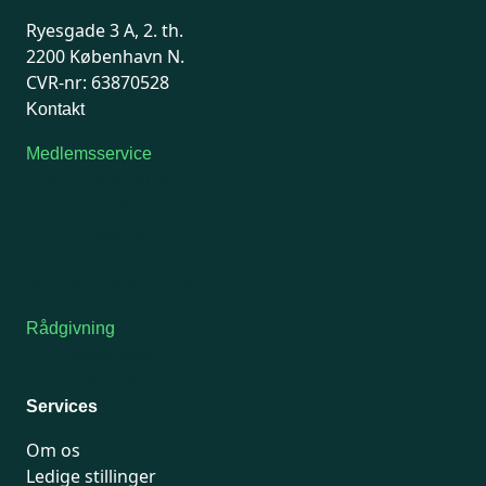
Ryesgade 3 A, 2. th.
2200 København N.
CVR-nr: 63870528
Kontakt
Medlemsservice
Man-tirsdag: kl. 9-12
Onsdag: Lukket
Tors-fredag: kl. 9-12
7741 7741
Kontakt medlemsservice
Rådgivning
For medlemmer: 7741 7777
Man-fredag 9-15
Services
Om os
Ledige stillinger