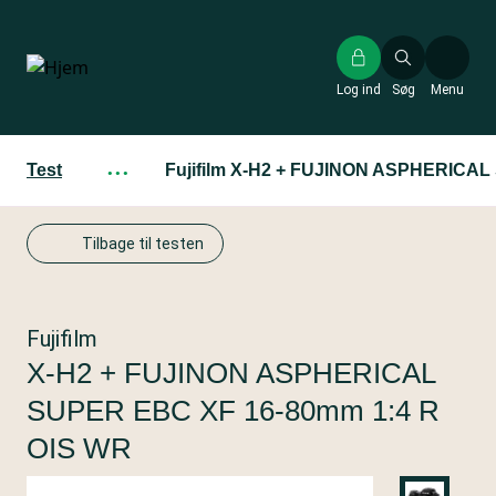
Gå
til
hovedindhold
Log ind
Søg
Menu
Test
···
Fujifilm X-H2 + FUJINON ASPHERICAL
Tilbage til testen
Fujifilm
X-H2 + FUJINON ASPHERICAL
SUPER EBC XF 16-80mm 1:4 R
OIS WR