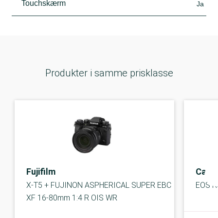
Touchskærm
Ja
Produkter i samme prisklasse
Fujifilm
Cano
X-T5 + FUJINON ASPHERICAL SUPER EBC
EOS R
XF 16-80mm 1:4 R OIS WR