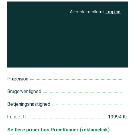
Allerede medlem?
Log ind
Se resultatet
og få adgang
til 150+ andre test
Bliv medlem
Præcision
Brugervenlighed
Betjeningshastighed
Fundet til
19994 Kr.
Se flere priser hos PriceRunner (reklamelink)