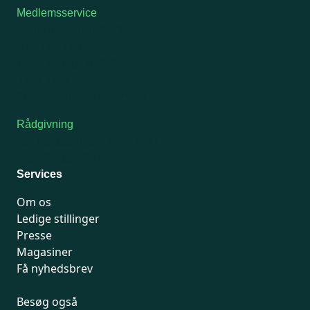
Medlemsservice
Man-tirsdag: kl. 9-12
Onsdag: Lukket
Tors-fredag: kl. 9-12
7741 7741
Kontakt medlemsservice
Rådgivning
For medlemmer: 7741 7777
Man-fredag 9-15
Services
Om os
Ledige stillinger
Presse
Magasiner
Få nyhedsbrev
Besøg også