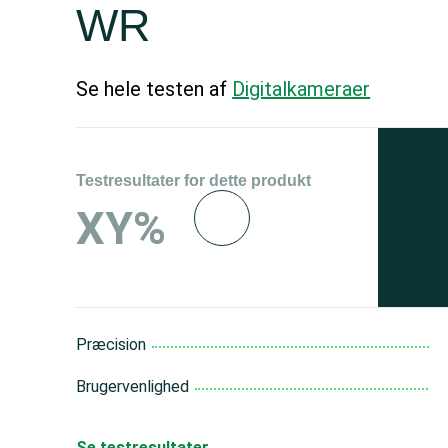
WR
Se hele testen af
Digitalkameraer
Testresultater for dette produkt
Se 
XY%
og 
150
Præcision
Brugervenlighed
Se testresultater