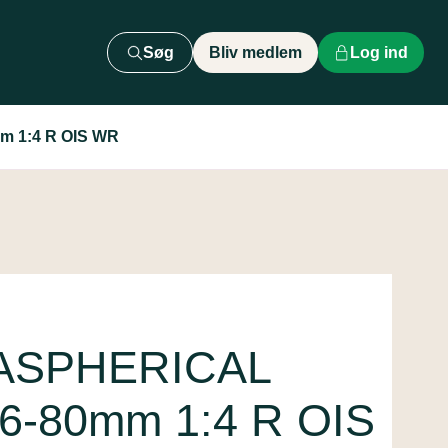
Søg
Bliv medlem
Log ind
m 1:4 R OIS WR
 ASPHERICAL
6-80mm 1:4 R OIS