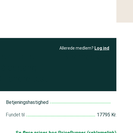
Allerede medlem?
Log ind
resultatet
Bliv medlem
få adgang til
+ andre test
Betjeningshastighed
Fundet til
17795 Kr.
Se flere priser hos PriceRunner (reklamelink)