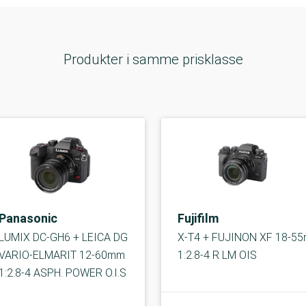
Produkter i samme prisklasse
Panasonic
Fujifilm
LUMIX DC-GH6 + LEICA DG
X-T4 + FUJINON XF 18-5
VARIO-ELMARIT 12-60mm
1:2.8-4 R LM OIS
1:2.8-4 ASPH. POWER O.I.S