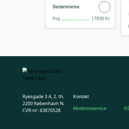
Bedømmelse
17830 Kr.
Pris
Ryesgade 3 A, 2. th.
Kontakt
2200 København N.
Medlemsservice
Rå
CVR-nr: 63870528
Man-tirsdag: kl. 9-12
F
Onsdag: Lukket
7