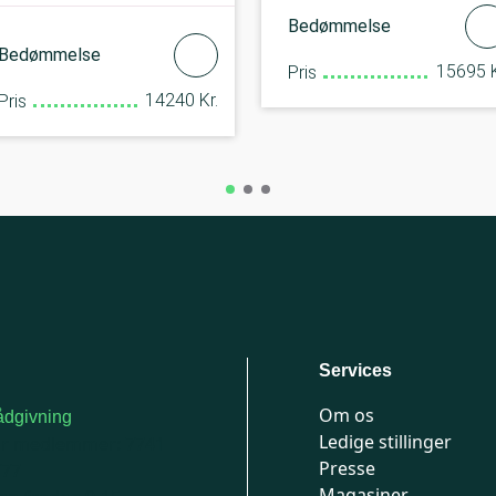
Bedømmelse
Bedømmelse
15695 K
Pris
14240 Kr.
Pris
Services
Om os
dgivning
Ledige stillinger
or medlemmer: 7741
Presse
777
Magasiner