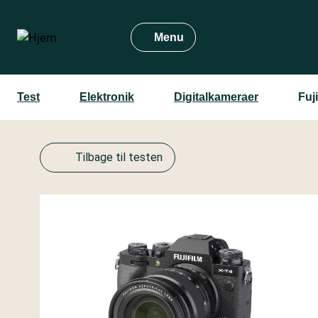
Gå
til
Menu
hovedindhold
Test
Elektronik
Digitalkameraer
Fuj
Tilbage til testen