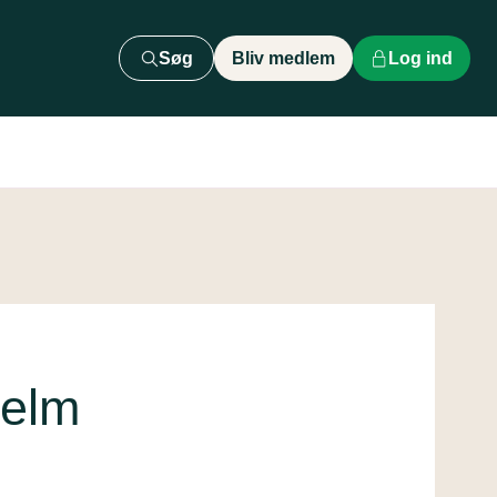
Søg
Bliv medlem
Log ind
jelm