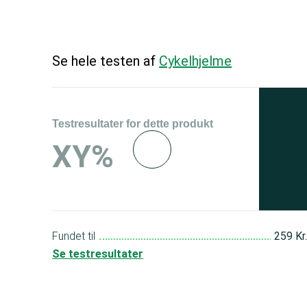
Se hele testen af
Cykelhjelme
Testresultater for dette produkt
Se 
XY%
og 
150
Fundet til
259 Kr
Se testresultater