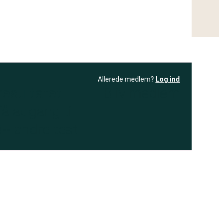
Allerede medlem?
Log ind
resultatet
Bliv medlem
få adgang til
+ andre test
.