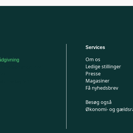
Services
Om os
dgivning
Ledige stillinger
or medlemmer: 7741
Presse
777
Magasiner
n-fredag 9-15
Få nyhedsbrev
Besøg også
Økonomi- og gældsr