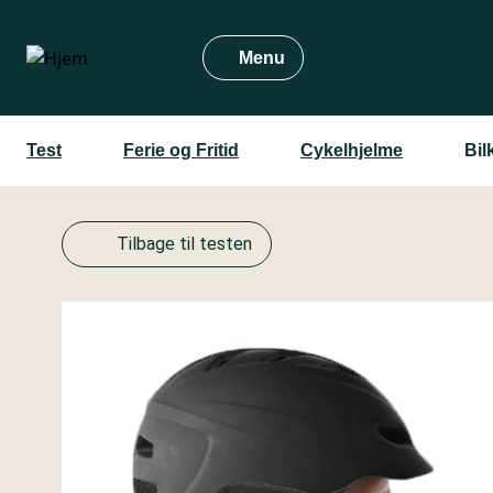
Gå
til
Menu
hovedindhold
Test
Ferie og Fritid
Cykelhjelme
Bil
Tilbage til testen