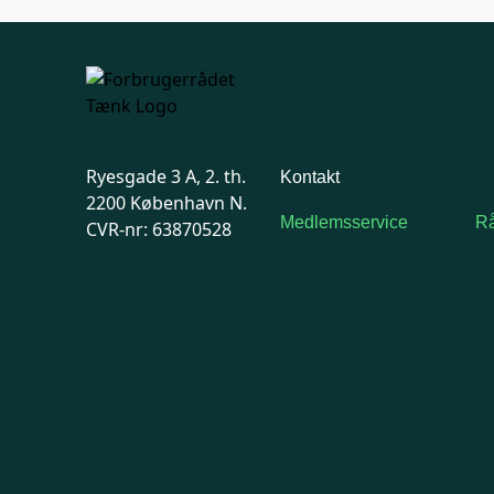
Ryesgade 3 A, 2. th.
Kontakt
2200 København N.
Medlemsservice
Rå
CVR-nr: 63870528
Man-tirsdag: kl. 9-12
F
Onsdag: Lukket
7
Tors-fredag: kl. 9-12
Ma
7741 7741
Kontakt
medlemsservice