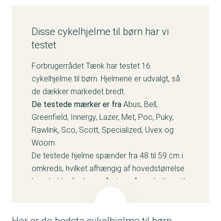
Disse cykelhjelme til børn har vi
testet
Forbrugerrådet Tænk har testet 16
cykelhjelme til børn. Hjelmene er udvalgt, så
de dækker markedet bredt.
De testede mærker er fra
Abus, Bell,
Greenfield, Innergy, Lazer, Met, Poc, Puky,
Rawlink, Sco, Scott, Specialized, Uvex og
Woom.
De testede hjelme spænder fra 48 til 59
cm i
omkreds, hvilket afhængig af hovedstørrelse
kan dække fra børn på et par år og helt op til
teenagere og voksne med små hoveder.
Se alle testresultater og sammenlign