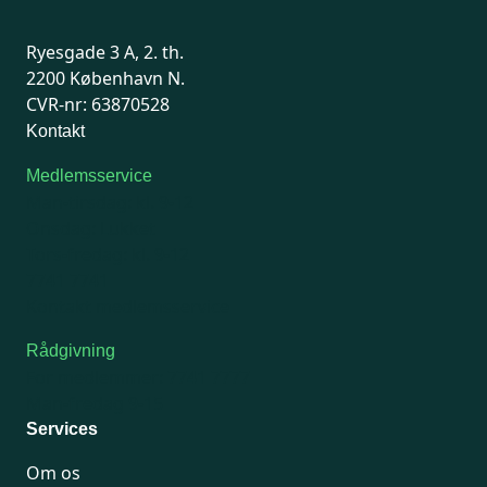
Ryesgade 3 A, 2. th.
2200 København N.
CVR-nr: 63870528
Kontakt
Medlemsservice
Man-tirsdag: kl. 9-12
Onsdag: Lukket
Tors-fredag: kl. 9-12
7741 7741
Kontakt medlemsservice
Rådgivning
For medlemmer: 7741 7777
Man-fredag 9-15
Services
Om os