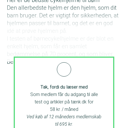
Her er de bedste cykelhjelme til børn
hjelmene her
Den allerbedste hjelm er den hjelm, som dit
barn bruger. Det er vigtigt for sikkerheden, at
hjelmen passer til barnet, og det er en god
idé at prøve hjelmen på.
I testen af børnecykelhjelme er der blot en
enkelt hjelm, som får en samlet
bedømmelse på 70 procent, og som bliver
Bedst i test.
Tak, fordi du læser med
Som medlem får du adgang til alle
test og artikler på tænk.dk for
58 kr. / måned
Ved køb af 12 måneders medlemskab
til 695 kr.