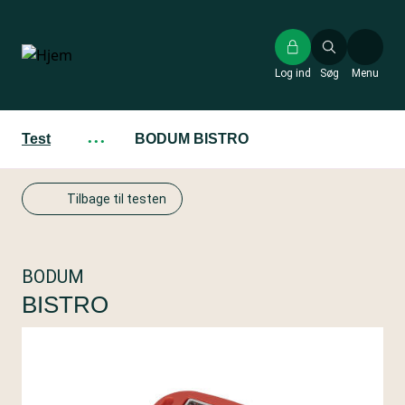
Gå
til
hovedindhold
Log ind
Søg
Menu
Test
···
BODUM BISTRO
Tilbage til testen
BODUM
BISTRO