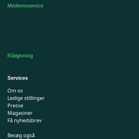
Medlemsservice
Man-tirsdag: kl. 9-12
Onsdag: Lukket
Tors-fredag: kl. 9-12
7741 7741
Kontakt medlemsservice
Rådgivning
For medlemmer: 7741 7777
Man-fredag 9-15
Services
Om os
Ledige stillinger
Presse
Magasiner
Få nyhedsbrev
Besøg også