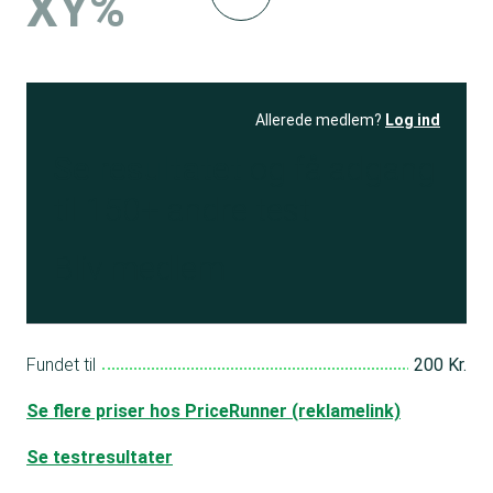
XY%
Allerede medlem?
Log ind
Se resultatet
og få adgang
til 150+ andre test
Bliv medlem
Fundet til
200 Kr.
Se flere priser hos PriceRunner (reklamelink)
Se testresultater