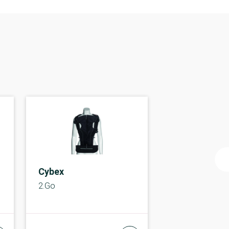
Cybex
2.Go