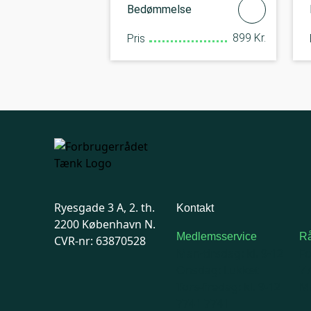
Bedømmelse
899 Kr.
Pris
Ryesgade 3 A, 2. th.
Kontakt
2200 København N.
Medlemsservice
Rå
CVR-nr: 63870528
Man-tirsdag: kl. 9-12
F
Onsdag: Lukket
7
Tors-fredag: kl. 9-12
Ma
7741 7741