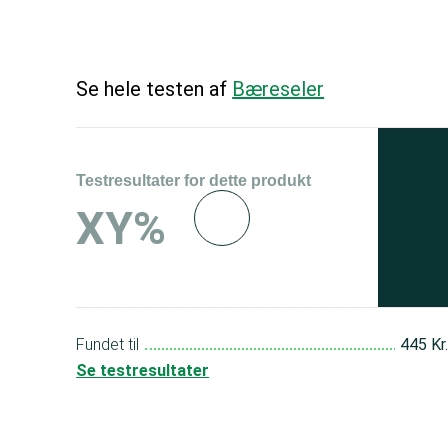
Se hele testen af
Bæreseler
Testresultater for dette produkt
Se 
XY%
og 
150
Fundet til
445 Kr
Se testresultater