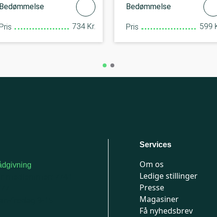
Bedømmelse
Bedømmelse
734 Kr.
599 K
Pris
Pris
Services
Om os
dgivning
Ledige stillinger
or medlemmer: 7741
Presse
777
Magasiner
n-fredag 9-15
Få nyhedsbrev