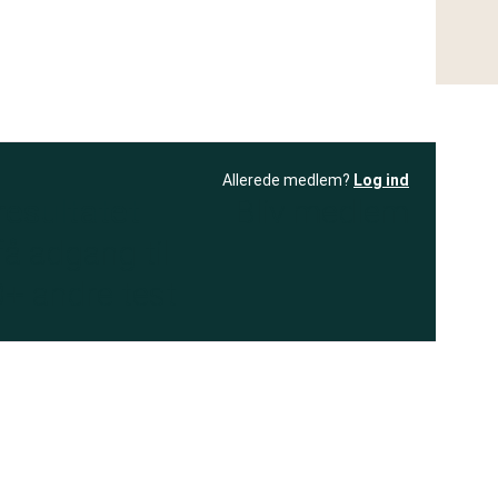
Allerede medlem?
Log ind
resultatet
Bliv medlem
få adgang til
+ andre test
.