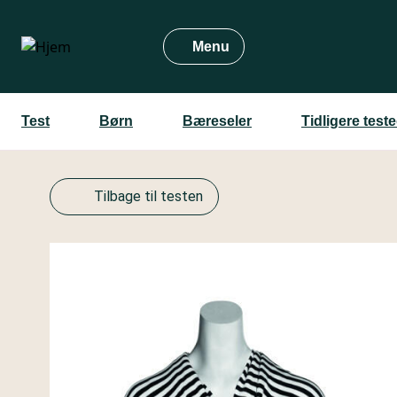
Gå
til
Menu
hovedindhold
Test
Børn
Bæreseler
Tidligere test
Tilbage til testen