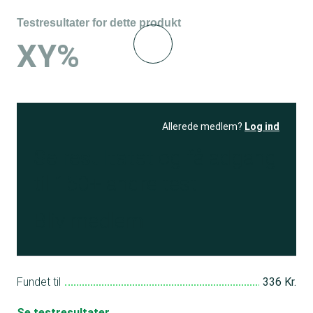
Testresultater for dette produkt
XY%
Allerede medlem?
Log ind
Se resultatet
og få adgang
til 150+ andre test
Bliv medlem
Fundet til
336 Kr.
Se testresultater