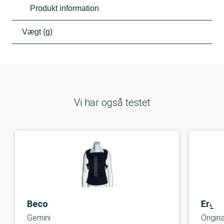
Produkt information
Vægt (g)
Vi har også testet
Beco
Ergo
Gemini
Origina