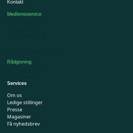
Kontakt
Medlemsservice
Man-tirsdag: kl. 9-12
Onsdag: Lukket
Tors-fredag: kl. 9-12
7741 7741
Kontakt medlemsservice
Rådgivning
For medlemmer: 7741 7777
Man-fredag 9-15
Services
Om os
Ledige stillinger
Presse
Magasiner
Få nyhedsbrev