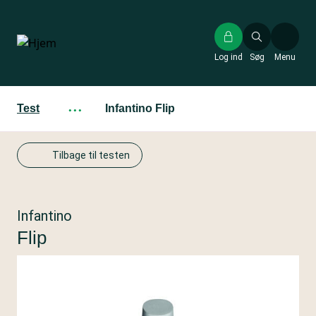
Gå
til
hovedindhold
Log ind
Søg
Menu
Test
···
Infantino Flip
Tilbage til testen
Infantino
Flip