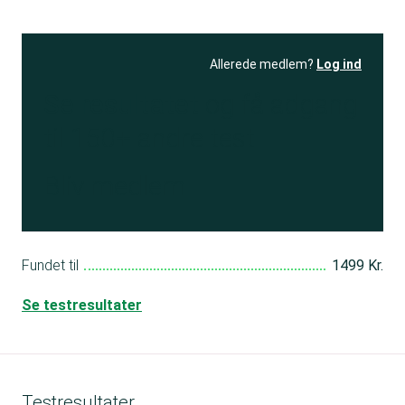
Allerede medlem?
Log ind
Se resultatet
og få adgang
til 150+ andre test
Bliv medlem
Fundet til
1499 Kr.
Se testresultater
Testresultater