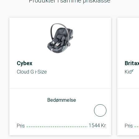
Produkter i samme prisklasse
Cybex
Brita
Cloud G i-Size
Kidfix 
Bedømmelse
1544 Kr.
Pris
Pris