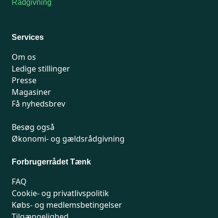
Rådgivning
For medlemmer: 7741 7777
Man-fredag 9-15
Services
Om os
Ledige stillinger
Presse
Magasiner
Få nyhedsbrev
Besøg også
Økonomi- og gældsrådgivning
Forbrugerrådet Tænk
FAQ
Cookie- og privatlivspolitik
Købs- og medlemsbetingelser
Tilgængelighed