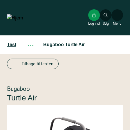
Gå
til
hovedindhold
Log ind
Søg
Menu
Test
···
Bugaboo Turtle Air
Tilbage til testen
Bugaboo
Turtle Air