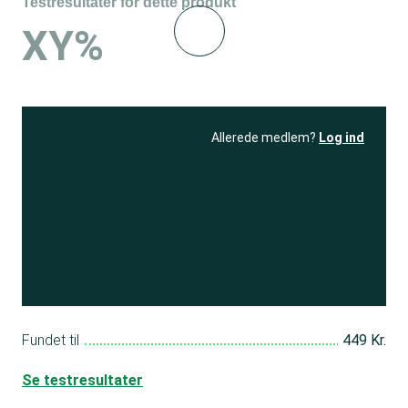
Testresultater for dette produkt
XY%
Allerede medlem?
Log ind
Se resultatet
og få adgang
til 150+ andre test
Bliv medlem
Fundet til
449 Kr.
Se testresultater