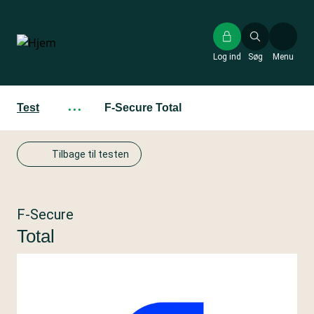
Gå
til
hovedindhold
Log ind
Søg
Menu
Test
···
F-Secure Total
Tilbage til testen
F-Secure
Total