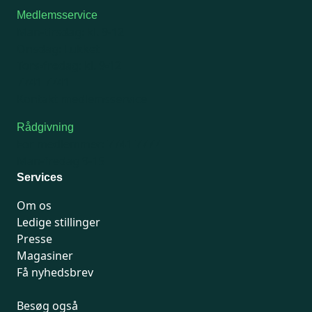
Medlemsservice
Man-tirsdag: kl. 9-12
Onsdag: Lukket
Tors-fredag: kl. 9-12
7741 7741
Kontakt medlemsservice
Rådgivning
For medlemmer: 7741 7777
Man-fredag 9-15
Services
Om os
Ledige stillinger
Presse
Magasiner
Få nyhedsbrev
Besøg også