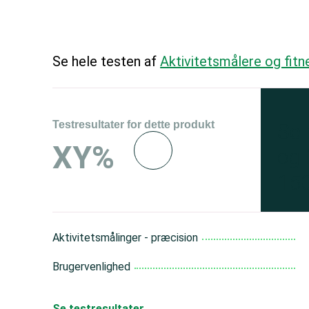
Se hele testen af
Aktivitetsmålere og fitn
Testresultater for dette produkt
Se 
XY%
og 
150
Aktivitetsmålinger - præcision
Brugervenlighed
Se testresultater