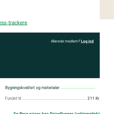
ess-trackere
Allerede medlem?
Log ind
resultatet
Bliv medlem
få adgang til
+ andre test
Bygningskvalitet og materialer
Fundet til
211 Kr.
Se flere priser hos PriceRunner (reklamelink)