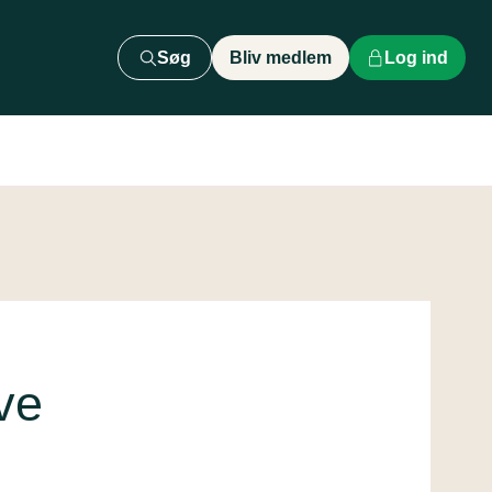
Søg
Bliv medlem
Log ind
ve