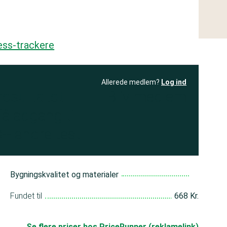
ess-trackere
Allerede medlem?
Log ind
resultatet
Bliv medlem
få adgang til
+ andre test
Bygningskvalitet og materialer
Fundet til
668 Kr.
Se flere priser hos PriceRunner (reklamelink)