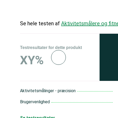
Se hele testen af
Aktivitetsmålere og fitn
Testresultater for dette produkt
Se 
XY%
og 
150
Aktivitetsmålinger - præcision
Brugervenlighed
Se testresultater