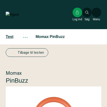
Gå
til
hovedindhold
Log ind
Søg
Menu
Test
···
Momax PinBuzz
Tilbage til testen
Momax
PinBuzz