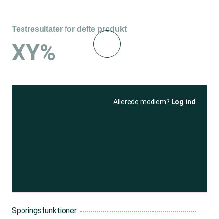
Testresultater for dette produkt
XY%
Allerede medlem?
Log ind
Se resultatet
og få adgang
til 150+ andre test
Bliv medlem
Sporingsfunktioner