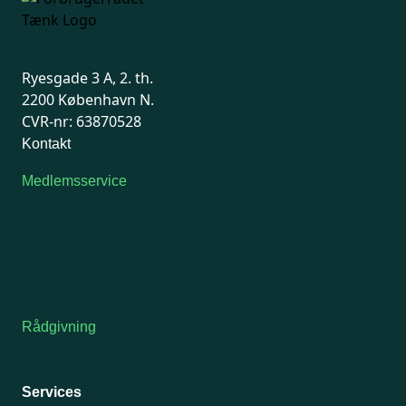
Ryesgade 3 A, 2. th.
2200 København N.
CVR-nr: 63870528
Kontakt
Medlemsservice
Man-tirsdag: kl. 9-12
Onsdag: Lukket
Tors-fredag: kl. 9-12
7741 7741
Kontakt medlemsservice
Rådgivning
For medlemmer: 7741 7777
Man-fredag 9-15
Services