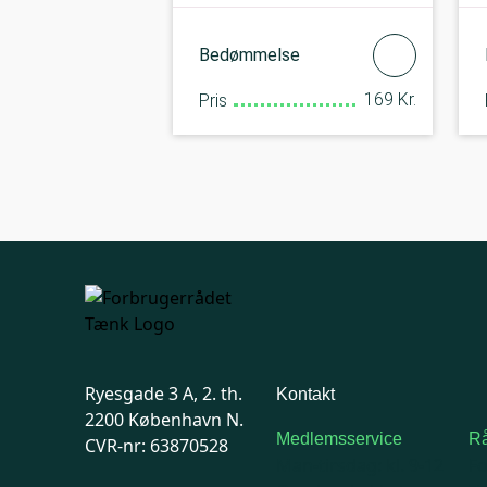
Bedømmelse
169 Kr.
Pris
Ryesgade 3 A, 2. th.
Kontakt
2200 København N.
Medlemsservice
Rå
CVR-nr: 63870528
Man-tirsdag: kl. 9-12
F