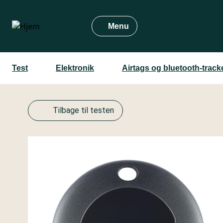
Gå
til
Menu
hovedindhold
Test
Elektronik
Airtags og bluetooth-track
Tilbage til testen