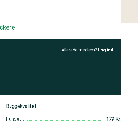
ackere
Allerede medlem?
Log ind
resultatet
Bliv medlem
få adgang til
+ andre test
Byggekvalitet
Fundet til
179 Kr.