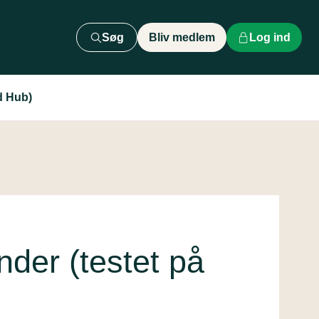
Søg
Bliv medlem
Log ind
d Hub)
der (testet på