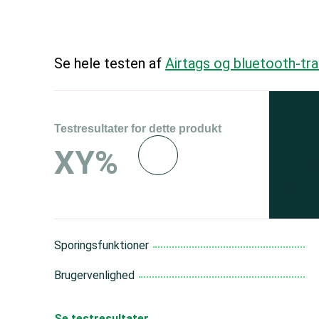
Se hele testen af
Airtags og bluetooth-tr
Testresultater for dette produkt
Se 
XY%
og 
150
Sporingsfunktioner
Brugervenlighed
Se testresultater