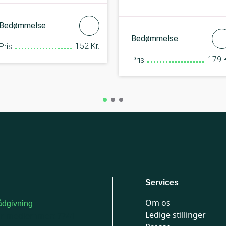
Bedømmelse
Bedømmelse
152 Kr.
Pris
179 K
Pris
Services
Om os
dgivning
Ledige stillinger
or medlemmer: 7741