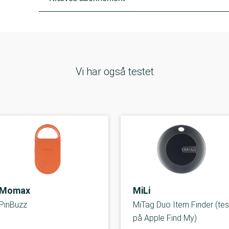
Vi har også testet
Momax
MiLi
PinBuzz
MiTag Duo Item Finder (tes
på Apple Find My)