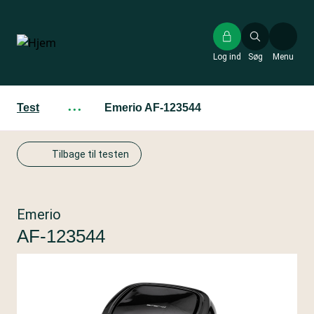
Gå
til
hovedindhold
Log ind
Søg
Menu
Test
···
Emerio AF-123544
Tilbage til testen
Emerio
AF-123544