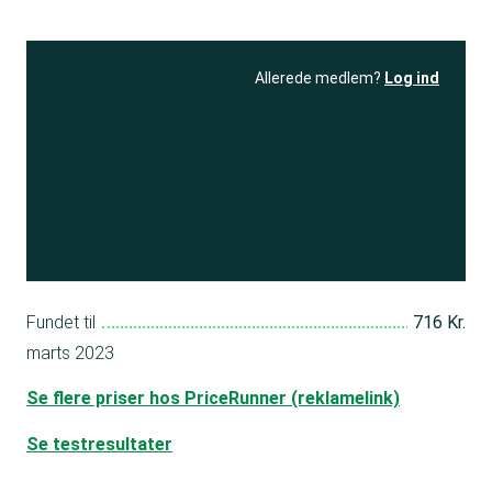
Allerede medlem?
Log ind
Se resultatet
og få adgang
til 150+ andre test
Bliv medlem
Fundet til
716 Kr.
marts 2023
Se flere priser hos PriceRunner (reklamelink)
Se testresultater