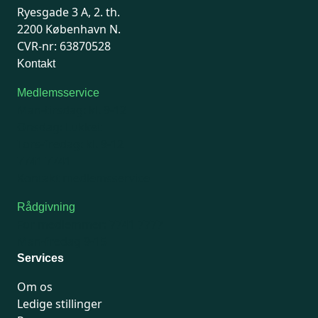
Ryesgade 3 A, 2. th.
2200 København N.
CVR-nr: 63870528
Kontakt
Medlemsservice
Man-tirsdag: kl. 9-12
Onsdag: Lukket
Tors-fredag: kl. 9-12
7741 7741
Kontakt medlemsservice
Rådgivning
For medlemmer: 7741 7777
Man-fredag 9-15
Services
Om os
Ledige stillinger