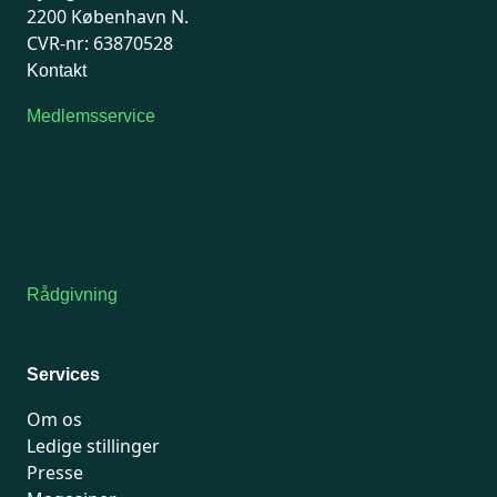
2200 København N.
CVR-nr: 63870528
Kontakt
Medlemsservice
Man-tirsdag: kl. 9-12
Onsdag: Lukket
Tors-fredag: kl. 9-12
7741 7741
Kontakt medlemsservice
Rådgivning
For medlemmer: 7741 7777
Man-fredag 9-15
Services
Om os
Ledige stillinger
Presse