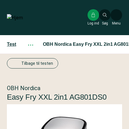
Gå
til
hovedindhold
Log ind
Søg
Menu
Test
···
OBH Nordica Easy Fry XXL 2in1 AG80
Tilbage til testen
OBH Nordica
Easy Fry XXL 2in1 AG801DS0