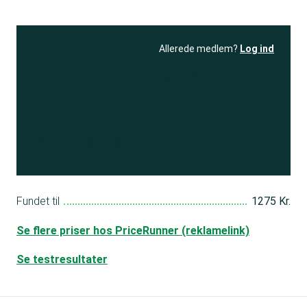
Allerede medlem?
Log ind
Se resultatet
og få adgang
til 150+ andre test
Bliv medlem
Fundet til
1275 Kr.
Se flere priser hos PriceRunner (reklamelink)
Se testresultater