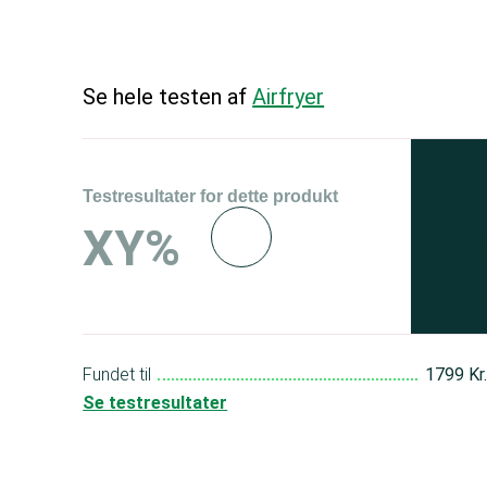
Se hele testen af
Airfryer
Testresultater for dette produkt
Se 
XY%
og 
150
Fundet til
1799 Kr
Se testresultater