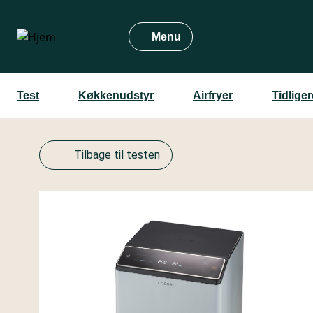
Gå
til
Menu
hovedindhold
Test
Køkkenudstyr
Airfryer
Tidlige
Tilbage til testen