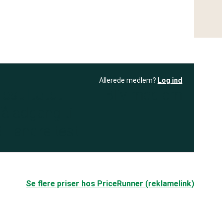
Allerede medlem?
Log ind
resultatet
Bliv medlem
få adgang til
+ andre test
.
Se flere priser hos PriceRunner (reklamelink)