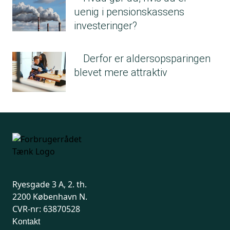
uenig i pensionskassens
investeringer?
Derfor er aldersopsparingen
blevet mere attraktiv
Ryesgade 3 A, 2. th.
2200 København N.
CVR-nr: 63870528
Kontakt