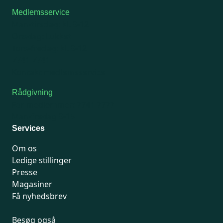
Medlemsservice
Man-tirsdag: kl. 9-12
Onsdag: Lukket
Tors-fredag: kl. 9-12
7741 7741
Kontakt medlemsservice
Rådgivning
For medlemmer: 7741 7777
Man-fredag 9-15
Services
Om os
Ledige stillinger
Presse
Magasiner
Få nyhedsbrev
Besøg også