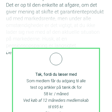
Det er op til den enkelte at afgøre, om det
giver mening at skifte et garantirenteprodukt
ud med markedsrente, men under alle
omstændigheder er det vigtigt, at du ikke
lader sig rive med af den aktuelle situation
på markederne. Husk, at en
pensionsopsparing er langsigtet.
Det, der er rigtigt for dig, kan fx afhænge af:
Tak, fordi du læser med
Som medlem får du adgang til alle
test og artikler på tænk.dk for
58 kr. / måned
Ved køb af 12 måneders medlemskab
til 695 kr.