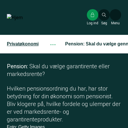
Gå
til
hovedindhold
Log ind
Søg
Menu
Privatøkonomi
···
Pension: Skal du vælge genn
Pension:
Skal du vælge garantirente eller
markedsrente?
Hvilken pensionsordning du har, har stor
betydning for din økonomi som pensionist.
Bliv klogere på, hvilke fordele og ulemper der
er ved markedsrente- og
garantirenteprodukter.
Foto: Getty Images