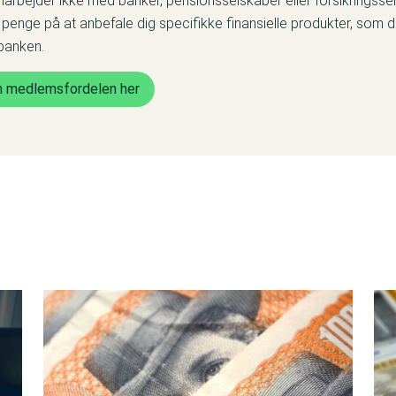
arbejder ikke med banker, pensionsselskaber eller forsikringsse
e penge på at anbefale dig specifikke finansielle produkter, som 
 banken.
 medlemsfordelen her