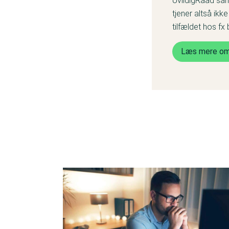
UvildigRaad sam
tjener altså ikk
tilfældet hos fx
Læs mere om