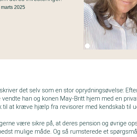
 marts 2025
Fotokredit:
Privatfoto
kriver det selv som en stor oprydningsøvelse: Efte
 vendte han og konen May-Britt hjem med en priva
 til at kræve hjælp fra revisorer med kendskab til
 gerne være sikre på, at deres pension og øvrige op
 bedst mulige måde. Og så rumsterede et spørgsmål 