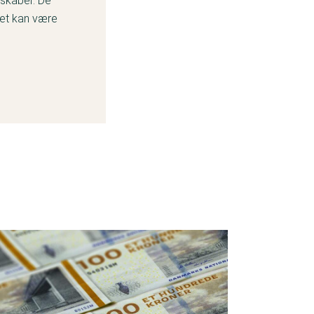
lskaber. De
det kan være