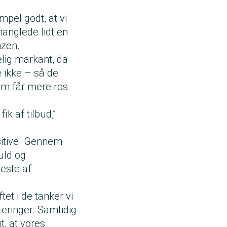
mpel godt, at vi
anglede lidt en
nzen.
elig markant, da
 ikke – så de
om får mere ros
k af tilbud,”
sitive. Gennem
uld og
este af
tet i de tanker vi
teringer. Samtidig
gt, at vores