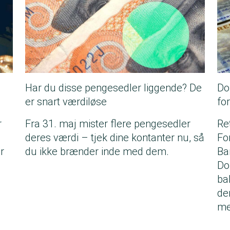
Har du disse pengesedler liggende? De
Do
er snart værdiløse
fo
r
Fra 31. maj mister flere pengesedler
Re
o
deres værdi – tjek dine kontanter nu, så
Fo
r
du ikke brænder inde med dem.
Ba
Do
ba
de
me