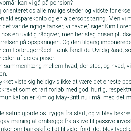
Hvornår kan vi gå på pension?
g orienteret os alle mulige steder og vidste for ekse
en aktiesparekonto og en aldersopsparing. Men vi m
t det var de rigtige tanker, vi havde,” siger Kim Lore
 hos én uvildig rådgiver, men her steg prisen pluds
ørrelsen på opsparingen. Og den tilgang imponerede
nnem Forbrugerrådet Tænk fandt de UvildigRaad, s
heden af deres priser:
en sammenhæng mellem hvad, der stod, og hvad, vi fi
en.
kket viste sig heldigvis ikke at være det eneste po
eskrevet som et rart forløb med god, hurtig, respektf
mmunikation er Kim og May-Britt nu i mål med det m
e setup gjorde os trygge fra start, og vi blev bekræf
gav mening at omlægge fra aktive til passive inves
anker om bankskifte lidt til side, fordi det blev tydeli