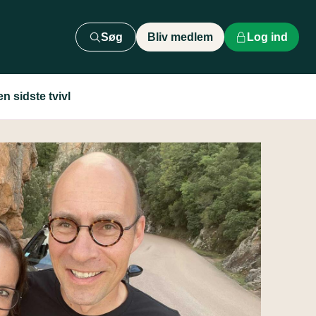
Søg
Bliv medlem
Log ind
n sidste tvivl