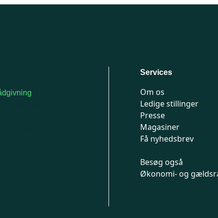
Services
Om os
dgivning
Ledige stillinger
or medlemmer: 7741
Presse
777
Magasiner
n-fredag 9-15
Få nyhedsbrev
Besøg også
Økonomi- og gældsr