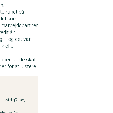
n.
tte rundt på
algt som
samarbejdspartner
editlån.
g – og det var
nk eller
.
lanen, at de skal
er for at justere.
s UvildigRaad,