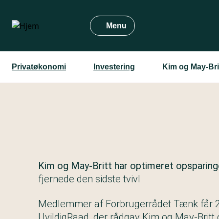
Gå
til
Menu
hovedindhold
Privatøkonomi
Investering
Kim og May-Brit
Kim og May-Britt har optimeret opsparin
fjernede den sidste tvivl
Medlemmer af Forbrugerrådet Tænk får 2
UvildigRaad, der rådgav Kim og May-Britt 