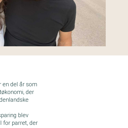
r en del år som
tøkonomi, der
 udenlandske
sparing blev
for parret, der