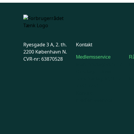
Ryesgade 3 A, 2. th.
Kontakt
2200 København N.
Medlemsservice
Rå
CVR-nr: 63870528
Man-tirsdag: kl. 9-12
F
Onsdag: Lukket
7
Tors-fredag: kl. 9-12
Ma
7741 7741
Kontakt
medlemsservice