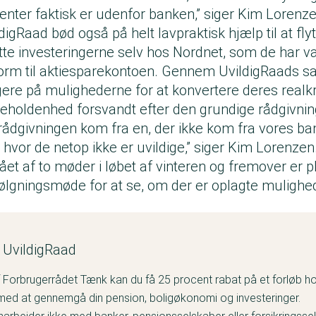
nter faktisk er udenfor banken,” siger Kim Lorenze
digRaad bød også på helt lavpraktisk hjælp til at fly
te investeringerne selv hos Nordnet, som de har v
form til aktiesparekontoen. Gennem UvildigRaads 
ere på mulighederne for at konvertere deres realkr
ageholdenhed forsvandt efter den grundige rådgivnin
t rådgivningen kom fra en, der ikke kom fra vores ba
hvor de netop ikke er uvildige,” siger Kim Lorenzen
ået af to møder i løbet af vinteren og fremover er p
følgningsmøde for at se, om der er oplagte mulighed
 UvildigRaad
orbrugerrådet Tænk kan du få 25 procent rabat på et forløb ho
med at gennemgå din pension, boligøkonomi og investeringer.