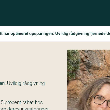
t har optimeret opsparingen: Uvildig rådgivning fjernede de
gen:
Uvildig rådgivning
5 procent rabat hos
om deres investeringer.