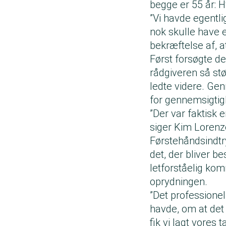
begge er 55 år: 
”Vi havde egentli
nok skulle have 
bekræftelse af, a
Først forsøgte de
rådgiveren så st
ledte videre. Ge
for gennemsigtig
”Der var faktisk 
siger Kim Lorenz
Førstehåndsindtry
det, der bliver b
letforståelig ko
oprydningen.
”Det professionell
havde, om at det 
fik vi lagt vores t