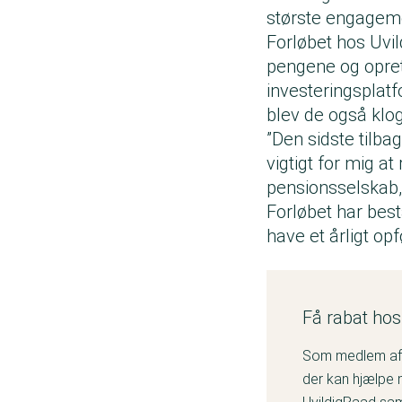
største engageme
Forløbet hos Uvil
pengene og opret
investeringsplat
blev de også klog
”Den sidste tilb
vigtigt for mig a
pensionsselskab, 
Forløbet har best
have et årligt op
Få rabat hos
Som medlem af F
der kan hjælpe 