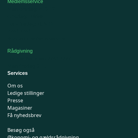
Medlemsservice
Man-tirsdag: kl. 9-12
Onsdag: Lukket
Tors-fredag: kl. 9-12
7741 7741
Kontakt medlemsservice
Rådgivning
For medlemmer: 7741 7777
Man-fredag 9-15
Services
Om os
Ledige stillinger
Presse
Magasiner
Få nyhedsbrev
Besøg også
Økonomi- og gældsrådgivning