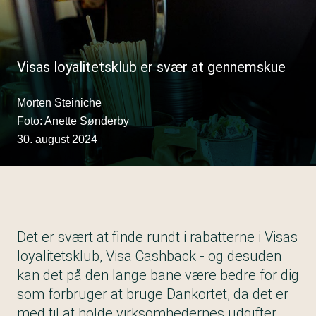
Visas loyalitetsklub er svær at gennemskue
Morten Steiniche
Foto: Anette Sønderby
30. august 2024
Det er svært at finde rundt i rabatterne i Visas
loyalitetsklub, Visa Cashback - og desuden
kan det på den lange bane være bedre for dig
som forbruger at bruge Dankortet, da det er
med til at holde virksomhedernes udgifter