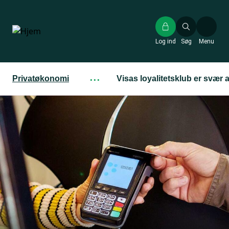
Gå
til
hovedindhold
Log ind
Søg
Menu
Privatøkonomi
···
Visas loyalitetsklub er svær