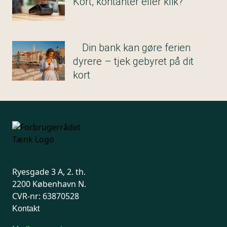
Kort, kontanter eller klik?
Din bank kan gøre ferien
dyrere – tjek gebyret på dit
kort
Ryesgade 3 A, 2. th.
2200 København N.
CVR-nr: 63870528
Kontakt