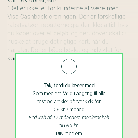
kundeklubber, enig i.
”Det er ikke let for kunderne at være med i
Visa Cashback-ordningen. Der er forskellige
rabatsatser, rabatterne gælder ikke altid, hvis
du køber over et beløb, og derudover skal du
huske at bruge det rigtige kort, når du
handler. Det er både bøvlet og indviklet for
kunderne,” siger han.
Tak, fordi du læser med
Som medlem får du adgang til alle
test og artikler på tænk.dk for
58 kr. / måned
Ved køb af 12 måneders medlemskab
til 695 kr.
Bliv medlem