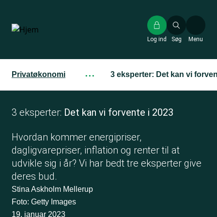
Gå
til
hovedindhold
Log ind
Søg
Menu
Privatøkonomi
···
3 eksperter: Det kan vi forven
3 eksperter:
Det kan vi forvente i 2023
Hvordan kommer energipriser,
dagligvarepriser, inflation og renter til at
udvikle sig i år? Vi har bedt tre eksperter give
deres bud.
Stina Askholm Mellerup
Foto: Getty Images
19. januar 2023