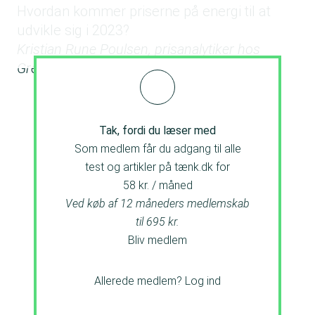
Hvordan kommer priserne på energi til at
udvikle sig i 2023?
Kristian Rune Poulsen, prisanalytiker hos
Green Power Denmark:
Tak, fordi du læser med
Som medlem får du adgang til alle
test og artikler på tænk.dk for
58 kr. / måned
Ved køb af 12 måneders medlemskab
til 695 kr.
Bliv medlem
Allerede medlem?
Log ind