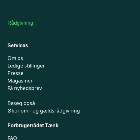
7741 7741
Kontakt medlemsservice
Rådgivning
For medlemmer: 7741 7777
Man-fredag 9-15
Services
Om os
Ledige stillinger
Presse
Magasiner
Få nyhedsbrev
Besøg også
Økonomi- og gældsrådgivning
Forbrugerrådet Tænk
FAQ