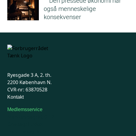
Den pressede økonomi har
også menneskelige
konsekvenser
Ryesgade 3 A, 2. th.
2200 København N.
CVR-nr: 63870528
Kontakt
Medlemsservice
Man-tirsdag: kl. 9-12
Onsdag: Lukket
Tors-fredag: kl. 9-12