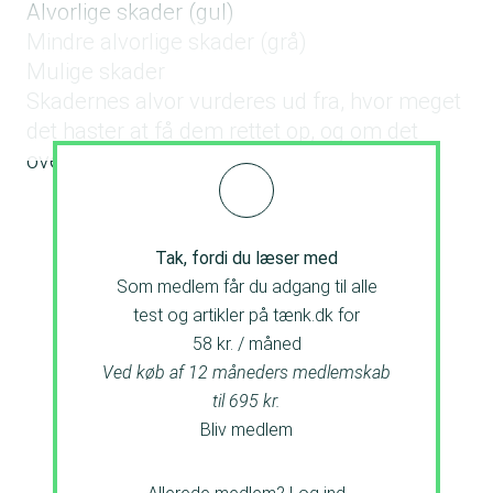
Alvorlige skader (gul)
Mindre alvorlige skader (grå)
Mulige skader
Skadernes alvor vurderes ud fra, hvor meget
det haster at få dem rettet op, og om det
overhovedet er nødvendigt.
Tak, fordi du læser med
Som medlem får du adgang til alle
test og artikler på tænk.dk for
58 kr. / måned
Ved køb af 12 måneders medlemskab
til 695 kr.
Bliv medlem