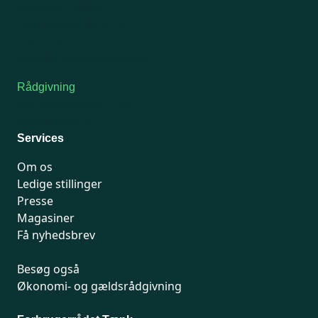
Onsdag: Lukket
Tors-fredag: kl. 9-12
7741 7741
Kontakt medlemsservice
Rådgivning
For medlemmer: 7741 7777
Man-fredag 9-15
Services
Om os
Ledige stillinger
Presse
Magasiner
Få nyhedsbrev
Besøg også
Økonomi- og gældsrådgivning