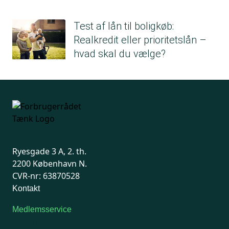
Test af lån til boligkøb:
Realkredit eller prioritetslån –
hvad skal du vælge?
Ryesgade 3 A, 2. th.
2200 København N.
CVR-nr: 63870528
Kontakt
Medlemsservice
Man-tirsdag: kl. 9-12