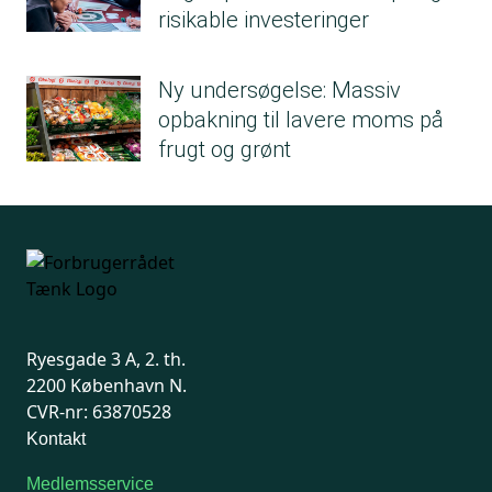
børn om, hvad de laver digitalt, 3 gange om
risikable investeringer
måneden eller sjældnere. 21 pct. taler med
deres børn sjældnere end 1 gang om
Ny undersøgelse: Massiv
måneden eller aldrig (Genvejs baselinestudie
2023).
opbakning til lavere moms på
42 pct. af børn og unge har oplevet noget
frugt og grønt
ubehageligt på nettet i løbet af det seneste år
(Red Barnet 2021).
15 pct. af de 11-19-årige har oplevet at blive
bestjålet eller franarret ting på internettet,
mens 8 pct. har oplevet trusler eller
krænkelser (VIVE 2022).
Ryesgade 3 A, 2. th.
2200 København N.
CVR-nr: 63870528
Kontakt
Medlemsservice