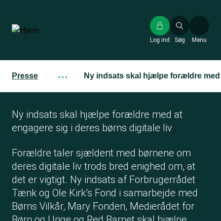
Gå
til
hovedindhold
Log ind
Søg
Menu
Presse
···
Ny indsats skal hjælpe forældre med a
Ny indsats skal hjælpe forældre med at
engagere sig i deres børns digitale liv
Forældre taler sjældent med børnene om
deres digitale liv trods bred enighed om, at
det er vigtigt. Ny indsats af Forbrugerrådet
Tænk og Ole Kirk’s Fond i samarbejde med
Børns Vilkår, Mary Fonden, Medierådet for
Børn og Unge og Red Barnet skal hjælpe