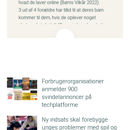
hvad de laver online (Børns Vilkår 2022).
3 ud af 4 forældre har tillid til at deres barn
kommer til dem, hvis de oplever noget
ubehageligt digitalt (Genvejs baselinestudie
2023)
Mange børn og unge deler ikke deres online
hverdagsoplevelser med deres forældre, da
flere peger på, at de(forældrene) alligevel
ikke kan relatere sig til det (Medierådet for
Børn og Unge 2022).
Kun hver fjerde barn er gået til deres forældre
Forbrugerorganisationer
eller anden voksen person i
anmelder 900
familien/omgangskredsen efter at være
svindelannoncer på
blevet udsat for en digital krænkelse. Hver
techplatforme
femte har ikke sagt det til nogen (Red Barnet
2021).
Ny indsats skal forebygge
44 pct. af danske forældre taler med deres
unges problemer med spil og