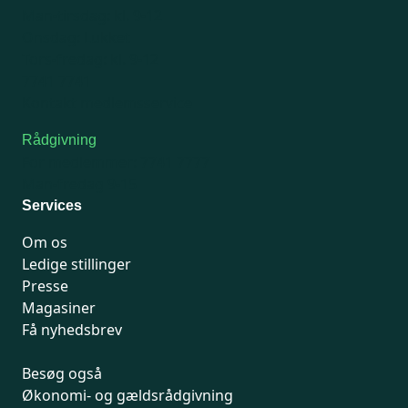
Man-tirsdag: kl. 9-12
Onsdag: Lukket
Tors-fredag: kl. 9-12
7741 7741
Kontakt medlemsservice
Rådgivning
For medlemmer: 7741 7777
Man-fredag 9-15
Services
Om os
Ledige stillinger
Presse
Magasiner
Få nyhedsbrev
Besøg også
Økonomi- og gældsrådgivning