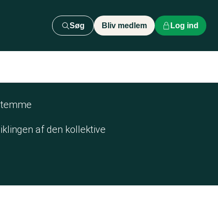
Søg
Bliv medlem
Log ind
 stemme
klingen af den kollektive