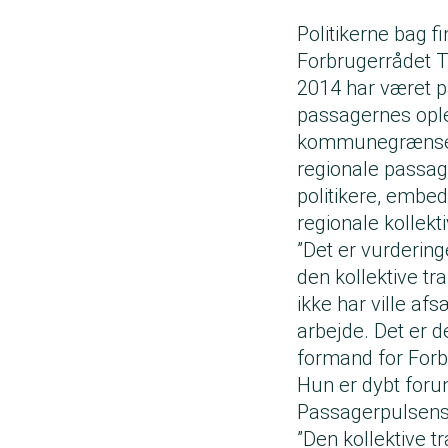
Politikerne bag f
Forbrugerrådet T
2014 har været 
passagernes ople
kommunegrænser
regionale passage
politikere, embed
regionale kollekti
”Det er vurdering
den kollektive tra
ikke har ville af
arbejde. Det er d
formand for For
Hun er dybt forund
Passagerpulsens
”Den kollektive t