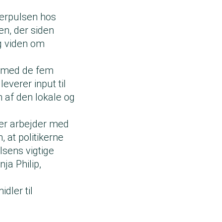
agerpulsen hos
n, der siden
g viden om
 med de fem
everer input til
n af den lokale og
der arbejder med
, at politikerne
lsens vigtige
ja Philip,
idler til