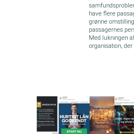
samfundsprobleme
have flere passag
grønne omstillin
passagernes persp
Med lukningen af
organisation, der