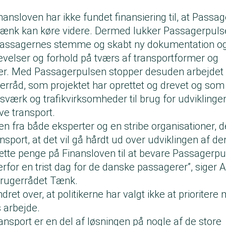
inansloven har ikke fundet finansiering til, at Pass
ænk kan køre videre. Dermed lukker Passagerpulse
passagernes stemme og skabt ny dokumentation o
velser og forhold på tværs af transportformer og
. Med Passagerpulsen stopper desuden arbejdet
rråd, som projektet har oprettet og drevet og som l
sværk og trafikvirksomheder til brug for udviklinge
ve transport.
en fra både eksperter og en stribe organisationer, 
nsport, at det vil gå hårdt ud over udviklingen af den
sætte penge på Finansloven til at bevare Passagerpu
erfor en trist dag for de danske passagerer”, siger An
brugerrådet Tænk.
ret over, at politikerne har valgt ikke at prioritere m
 arbejde.
ransport er en del af løsningen på nogle af de store