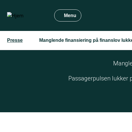
Gå
til
Menu
hovedindhold
Presse
Manglende finansiering på finanslov lu
Mangle
Passagerpulsen lukker på