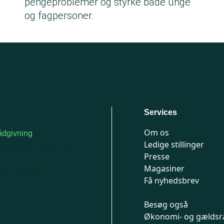
pengeproblemer og styrke både unge
og fagpersoner.
Services
Om os
dgivning
Ledige stillinger
or medlemmer: 7741
Presse
777
Magasiner
n-fredag 9-15
Få nyhedsbrev
Besøg også
Økonomi- og gældsr