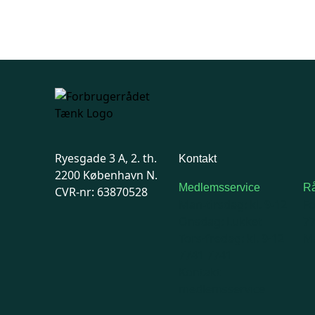
Ryesgade 3 A, 2. th.
Kontakt
2200 København N.
Medlemsservice
Rå
CVR-nr: 63870528
Man-tirsdag: kl. 9-12
F
Onsdag: Lukket
7
Tors-fredag: kl. 9-12
Ma
7741 7741
Kontakt
medlemsservice