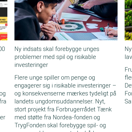
00
Ny indsats skal forebygge unges
Ny
problemer med spil og risikable
la
investeringer
Fr
Flere unge spiller om penge og
fl
-
engagerer sig i risikable investeringer –
De
 og
og konsekvenserne mærkes tydeligt på
Fo
fra
landets ungdomsuddannelser. Nyt,
Sa
stort projekt fra Forbrugerrådet Tænk
er
med støtte fra Nordea-fonden og
TrygFonden skal forebygge spil- og