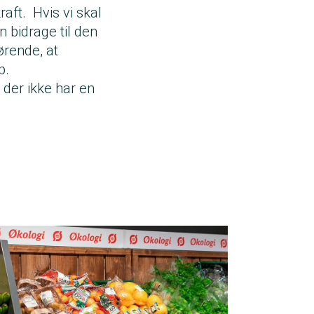
aft. Hvis vi skal
n bidrage til den
ørende, at
p.
der ikke har en