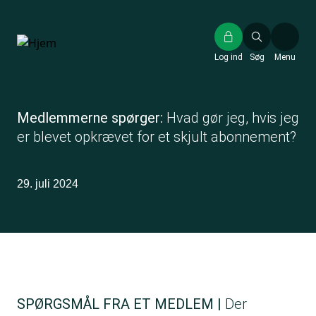
Gå
til
hovedindhold
Log ind
Søg
Menu
Medlemmerne spørger:
Hvad gør jeg, hvis jeg
er blevet opkrævet for et skjult abonnement?
29. juli 2024
SPØRGSMÅL FRA ET MEDLEM |
Der