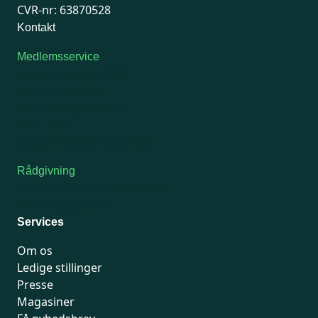
CVR-nr: 63870528
Kontakt
Medlemsservice
Man-tirsdag: kl. 9-12
Onsdag: Lukket
Tors-fredag: kl. 9-12
7741 7741
Kontakt medlemsservice
Rådgivning
For medlemmer: 7741 7777
Man-fredag 9-15
Services
Om os
Ledige stillinger
Presse
Magasiner