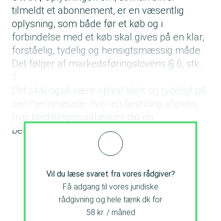
tilmeldt et abonnement, er en væsentlig
oplysning, som både før et køb og i
forbindelse med et køb skal gives på en klar,
forståelig, tydelig og hensigtsmæssig måde.
Det følger af markedsføringslovens § 6, stk.
1.
Det skal også være oplyst klart og tydeligt på
den hjemmeside, hvor en bestilling afgives,
hvis bestillingen pålægger dig en
betalingsforpligtelse.
Vil du læse svaret fra vores rådgiver?
Få adgang til vores juridiske
rådgivning og hele tænk.dk for
58 kr. / måned