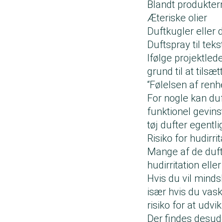
Blandt produkter
Æteriske olier
Duftkugler eller 
Duftspray til teks
Ifølge projektle
grund til at tilsæt
“Følelsen af ren
For nogle kan du
funktionel gevins
tøj dufter egentli
Risiko for hudirri
Mange af de dufts
hudirritation ell
Hvis du vil minds
især hvis du vask
risiko for at udv
Der findes desud