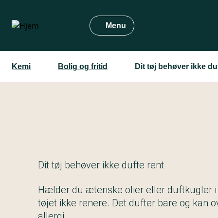
Gå
til
Menu
hovedindhold
Kemi
Bolig og fritid
Dit tøj behøver ikke du
Dit tøj behøver ikke dufte rent
Hælder du æteriske olier eller duftkugler 
tøjet ikke renere. Det dufter bare og kan ov
allergi.