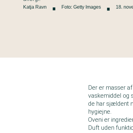
·
·
Katja Ravn
Foto: Getty Images
18. nov
Der er masser af 
vaskemiddel og sk
de har sjældent 
hygiejne.
Oveni er ingredien
Duft uden funkt