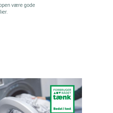
ppen
være gode
lier.