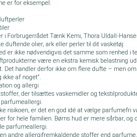
ne er for eksempel:
duftperler
tiler
der i Forbrugerrådet Tænk Kemi, Thora Uldall-Hansen
te duftende olier, ark eller perler til dit vasketøj:
hed er ikke nødvendigvis det samme som renhed i te
ftprodukterne være en ekstra kemisk belastning u
t. Det handler derfor ikke om flere dufte – men om 
g ikke af noget”.
tation og allergi
toffer, der tilsættes vaskemidler og tekstilprodukte
er parfumeallergi.
ke risikoen, er det en god idé at vælge parfumefri 
er for hele familien. Børns hud er mere sårbar, og 
ikle parfumeallergi.
en andre allergifremkaldende stoffer end parfume