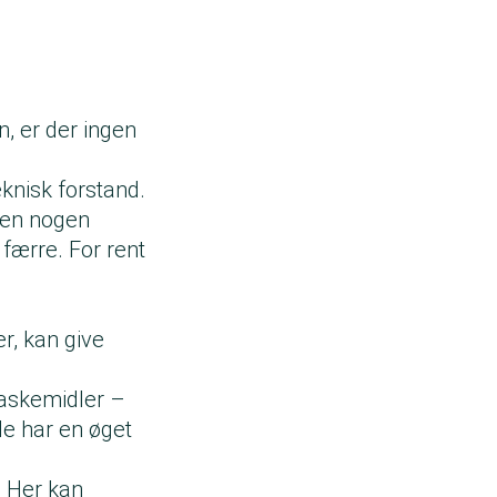
, er der ingen
knisk forstand.
den nogen
færre. For rent
r, kan give
vaskemidler –
de har en øget
. Her kan