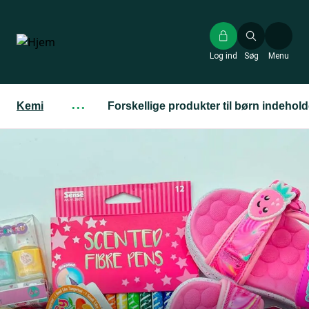
Gå
til
hovedindhold
Log ind
Søg
Menu
Kemi
···
Forskellige produkter til børn indehol