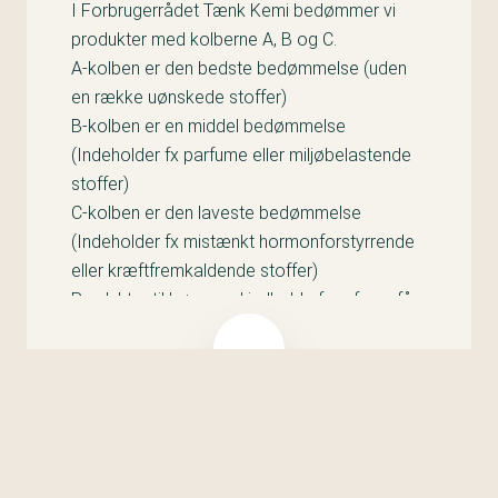
I Forbrugerrådet Tænk Kemi bedømmer vi
produkter med kolberne A, B og C.
A-kolben er den bedste bedømmelse (uden
en række uønskede stoffer)
B-kolben er en middel bedømmelse
(Indeholder fx parfume eller miljøbelastende
stoffer)
C-kolben er den laveste bedømmelse
(Indeholder fx mistænkt hormonforstyrrende
eller kræftfremkaldende stoffer)
Produkter til børn med indhold af parfume får
C-kolben i vores kemitest og i appen
Kemiluppen.
Det er fordi, at børn er særligt udsatte i
forhold til problematiske stoffer, og vi mener,
at parfume som udgangspunkt
ikke
hører
hjemme i legetøj og andre produkter til børn