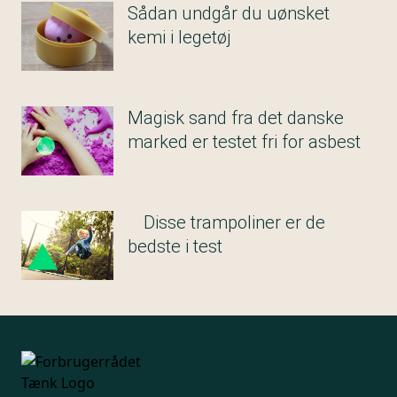
som fx babyolie og vådservietter.
Sådan undgår du uønsket
kemi i legetøj
Magisk sand fra det danske
marked er testet fri for asbest
Disse trampoliner er de
bedste i test