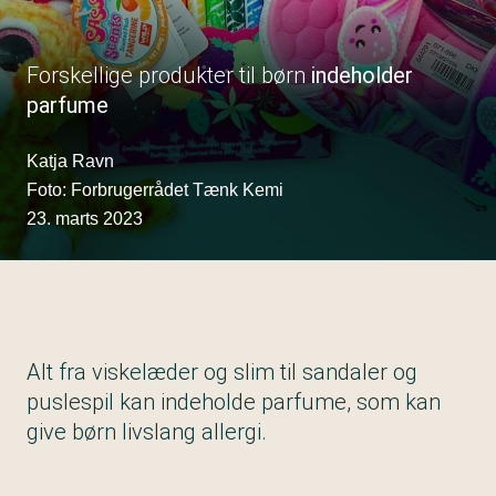
Forskellige produkter til børn
indeholder
parfume
Katja Ravn
Foto: Forbrugerrådet Tænk Kemi
23. marts 2023
Alt fra viskelæder og slim til sandaler og
puslespil kan indeholde parfume, som kan
give børn livslang allergi.