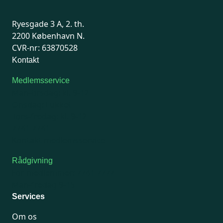
Ryesgade 3 A, 2. th.
2200 København N.
CVR-nr: 63870528
Kontakt
Medlemsservice
Man-tirsdag: kl. 9-12
Onsdag: Lukket
Tors-fredag: kl. 9-12
7741 7741
Kontakt medlemsservice
Rådgivning
For medlemmer: 7741 7777
Man-fredag 9-15
Services
Om os