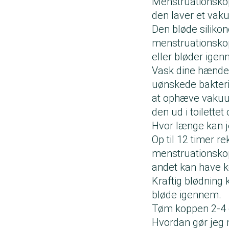
Menstruationskopp
den laver et va
Den bløde siliko
menstruationskopp
eller bløder ige
Vask dine hænder
uønskede bakteri
at ophæve vakuu
den ud i toilette
Hvor længe kan 
Op til 12 timer r
menstruationskop
andet kan have k
Kraftig blødning
bløde igennem.
Tøm koppen 2-4 g
Hvordan gør jeg