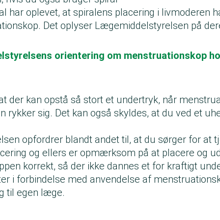
l har oplevet, at spiralens placering i livmoderen ha
ationskop. Det oplyser Lægemiddelstyrelsen på de
styrelsens orientering om menstruationskop ho
at der kan opstå så stort et undertryk, når menstr
en rykker sig. Det kan også skyldes, at du ved et uhel
en opfordrer blandt andet til, at du sørger for at t
acering og ellers er opmærksom på at placere og u
en korrekt, så der ikke dannes et for kraftigt unde
er i forbindelse med anvendelse af menstruations
g til egen læge.