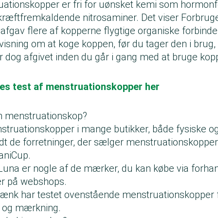
uationskopper er fri for uønsket kemi som hormonf
 kræftfremkaldende nitrosaminer. Det viser Forbru
 afgav flere af kopperne flygtige organiske forbinde
isning om at koge koppen, før du tager den i brug,
er dog afgivet inden du går i gang med at bruge kop
res test af menstruationskopper her
n menstruationskop?
truationskopper i mange butikker, både fysiske og
dt de forretninger, der sælger menstruationskopp
aniCup.
Luna er nogle af de mærker, du kan købe via forha
er på webshops.
ænk har testet ovenstående menstruationskopper 
d og mærkning.