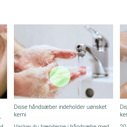
Disse håndsæber indeholder uønsket
Di
kemi
ke
r
åd
Vasker du hænderne i håndsæbe med
20