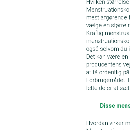
Hvilken størrelse
Menstruationskopp
mest afgørende for
vælge en større m
Kraftig menstruat
menstruationsko
også selvom du i
Det kan være en u
producentens vejl
at få ordentlig p
Forbrugerrådet T
lette de er at sæ
Disse mens
Hvordan virker 