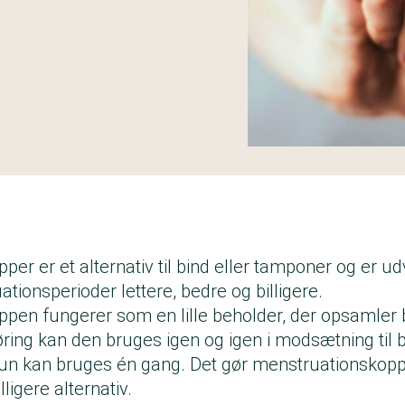
er er et alternativ til bind eller tamponer og er udv
tionsperioder lettere, bedre og billigere.
pen fungerer som en lille beholder, der opsamler b
ing kan den bruges igen og igen i modsætning til b
n kan bruges én gang. Det gør menstruationskoppe
ligere alternativ.