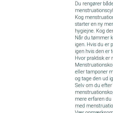
Du rengører både
menstruationscy
Kog menstruation
starter en ny men
hygiejne. Kog den
Når du tømmer ko
igen. Hvis du er 
igen hvis den er 
Hvor praktisk er
Menstruationskopp
eller tamponer m
og tage den ud ig
Selv om du efter 
menstruationskop 
mere erfaren du b
med menstruati
Vær opmærksom, 