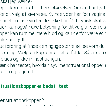
 skal jeg vælge?
er kommer ofte i flere størrelser. Om du har født e
 dit valg af størrelse. Kvinder, der har født vaginal
odel, mens kvinder, der ikke har født, typisk skal væ
ion kan også have betydning for dit valg af størrels
pper kan rumme mere blod og kan derfor være et 
kke har født.
dfordring at finde den rigtige størrelse, selvom du 
edning. Vælg en kop, der er let at folde. Så er den 
å plads og ikke mindst ud igen.
ænk har testet, hvordan syv menstruationskopper er
tte op og tage ud.
truationskopper er bedst i test
menstruationskoppen?