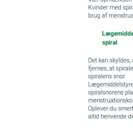
Kvinder med spira
brug af menstru
Lægemiddel
spiral
Det kan skyldes, 
fjernes, at spiral
spiralens snor.
Lægemiddelstyrels
spiralsnorens pl
menstruationskopp
Oplever du smert
altid henvende di