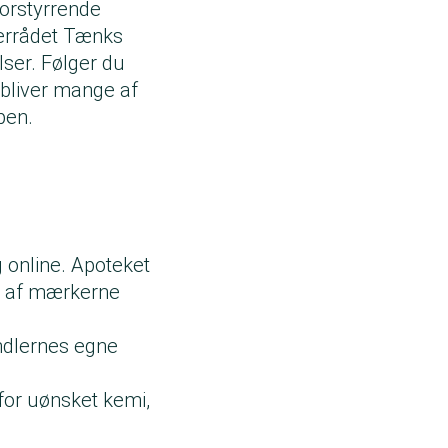
orstyrrende
gerrådet Tænks
lser. Følger du
 bliver mange af
pen.
 online. Apoteket
er af mærkerne
ndlernes egne
for uønsket kemi,