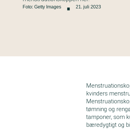
·
Foto: Getty Images
21. juli 2023
Menstruationskopp
kvinders menstrua
Menstruationskop
tømning og rengør
tamponer, som ku
bæredygtigt og bil