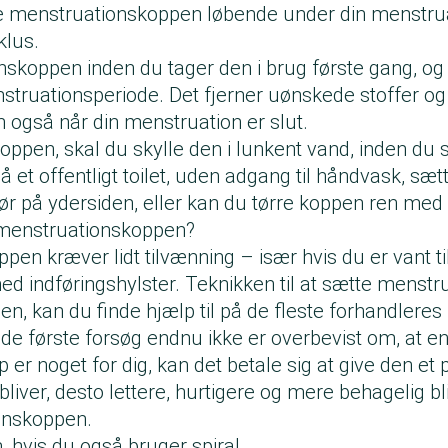
 menstruationskoppen løbende under din menstrua
klus.
skoppen inden du tager den i brug første gang, og
struationsperiode. Det fjerner uønskede stoffer og
 også når din menstruation er slut.
ppen, skal du skylle den i lunkent vand, inden du 
på et offentligt toilet, uden adgang til håndvask, sæt
tør på ydersiden, eller kan du tørre koppen ren med 
 menstruationskoppen?
en kræver lidt tilvænning – især hvis du er vant ti
ed indføringshylster. Teknikken til at sætte menst
en, kan du finde hjælp til på de fleste forhandlere
de første forsøg endnu ikke er overbevist om, at e
er noget for dig, kan det betale sig at give den et p
liver, desto lettere, hurtigere og mere behagelig bl
onskoppen.
hvis du også bruger spiral