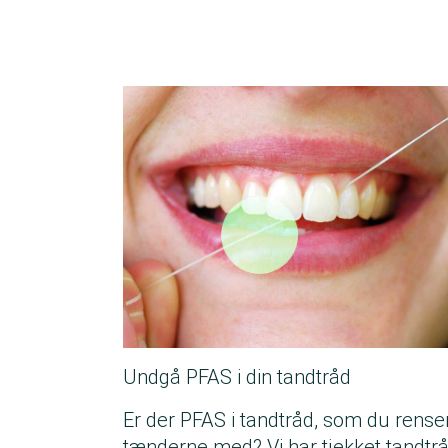
Undgå PFAS i din tandtråd
Er der PFAS i tandtråd, som du rense
tænderne med? Vi har tjekket tandtr