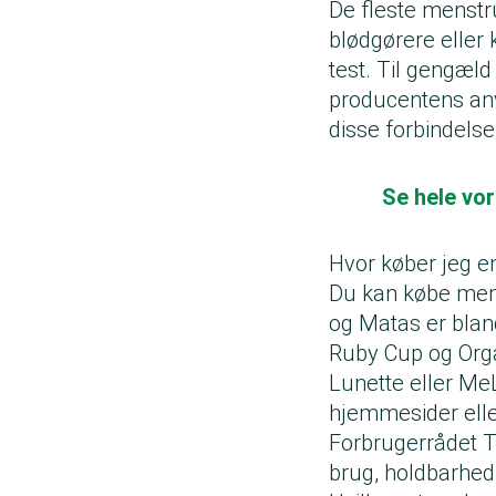
De fleste menstr
blødgørere eller
test. Til gengæld
producentens anv
disse forbindels
Se hele vo
Hvor køber jeg e
Du kan købe mens
og Matas er blan
Ruby Cup og Org
Lunette eller Me
hjemmesider ell
Forbrugerrådet T
brug, holdbarhe