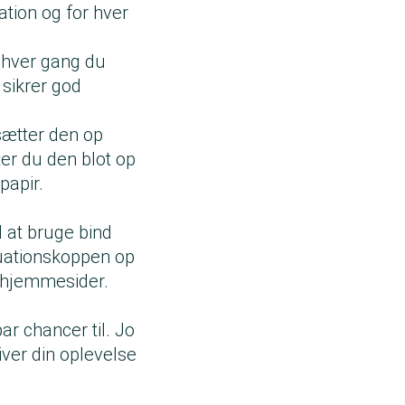
tion og for hver
 hver gang du
 sikrer god
sætter den op
ter du den blot op
papir.
l at bruge bind
ruationskoppen op
s hjemmesider.
n
ar chancer til. Jo
iver din oplevelse