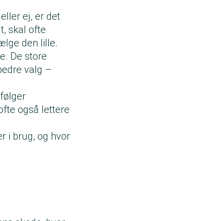
ller ej, er det
t, skal ofte
lge den lille.
e. De store
bedre valg –
følger
ofte også lettere
 i brug, og hvor