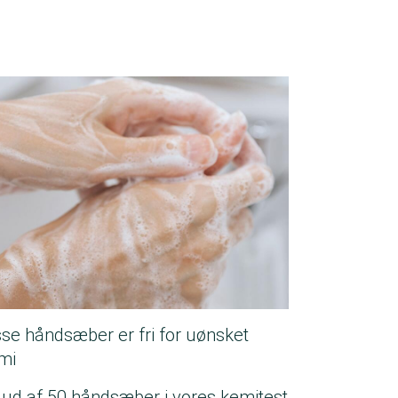
sse håndsæber er fri for uønsket
mi
 ud af 50 håndsæber i vores kemitest