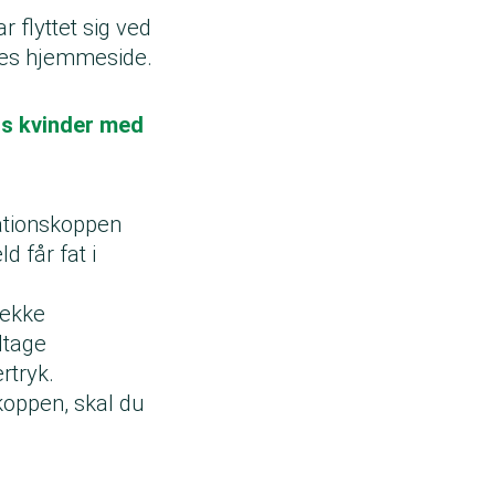
r flyttet sig ved
res hjemmeside.
s kvinder med
uationskoppen
d får fat i
jekke
dtage
rtryk.
koppen, skal du