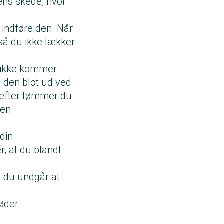
ens skede, hvor
 indføre den. Når
 så du ikke lækker
r ikke kommer
 den blot ud ved
refter tømmer du
gen.
din
, at du blandt
å du undgår at
øder.