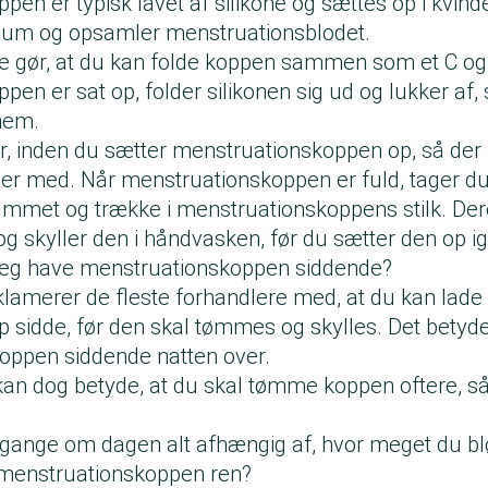
en er typisk lavet af silikone og sættes op i kvind
kuum og opsamler menstruationsblodet.
ne gør, at du kan folde koppen sammen som et C og
en er sat op, folder silikonen sig ud og lukker af,
nnem.
, inden du sætter menstruationskoppen op, så de
er med. Når menstruationskoppen er fuld, tager du
mmet og trække i menstruationskoppens stilk. De
t og skyller den i håndvasken, før du sætter den op i
jeg have menstruationskoppen siddende?
eklamerer de fleste forhandlere med, at du kan lade 
 sidde, før den skal tømmes og skylles. Det betyder
oppen siddende natten over.
 kan dog betyde, at du skal tømme koppen oftere, s
ange om dagen alt afhængig af, hvor meget du bl
 menstruationskoppen ren?