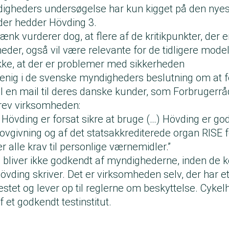
igheders undersøgelse har kun kigget på den nyes
der hedder Hövding 3.
nk vurderer dog, at flere af de kritikpunkter, der
er, også vil være relevante for de tidligere model
ke, at der er problemer med sikkerheden
 enig i de svenske myndigheders beslutning om at 
I en mail til deres danske kunder, som Forbrugerrå
krev virksomheden:
f Hövding er forsat sikre at bruge (…) Hövding er go
ovgivning og af det statsakkrediterede organ RISE fo
r alle krav til personlige værnemidler.”
 bliver ikke godkendt af myndighederne, inden de
ding skriver. Det er virksomheden selv, der har et
estet og lever op til reglerne om beskyttelse. Cyke
et godkendt testinstitut.