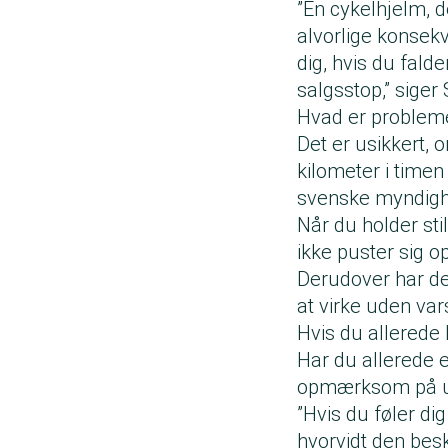
”En cykelhjelm, de
alvorlige konsekv
dig, hvis du fald
salgsstop,” siger
Hvad er problem
Det er usikkert, 
kilometer i timen
svenske myndighe
Når du holder stil
ikke puster sig op
Derudover har de
at virke uden var
Hvis du allerede
Har du allerede e
opmærksom på u
”Hvis du føler dig
hvorvidt den besky