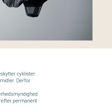
kytter cyklister
emidler.
Derfor
kerhedsmyndighed
erefter permanent