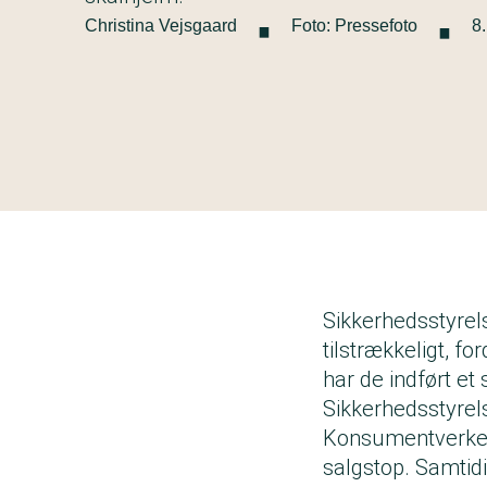
·
·
Christina Vejsgaard
Foto: Pressefoto
8
Sikkerhedsstyrels
tilstrækkeligt, f
har de indført et
Sikkerhedsstyre
Konsumentverket i
salgstop. Samtid