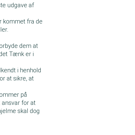
te udgave af
 er kommet fra de
ler.
forbyde dem at
det Tænk er i
dkendt i henhold
r at sikre, at
 kommer på
 ansvar for at
lhjelme skal dog