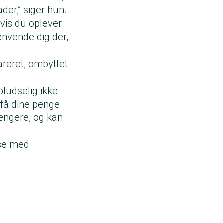
er,” siger hun.
Hvis du oplever
envende dig der,
areret, ombyttet
pludselig ikke
 få dine penge
ængere, og kan
lse med