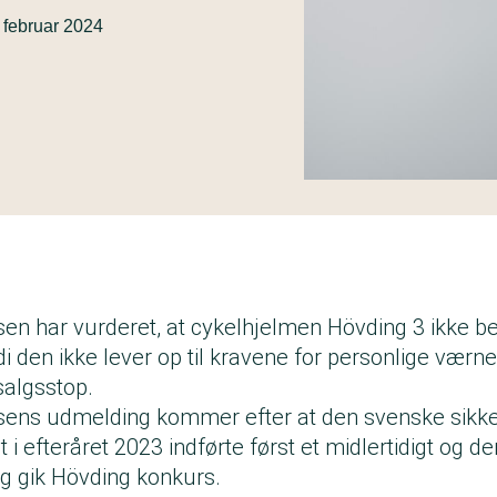
. februar 2024
en har vurderet, at cykelhjelmen Hövding 3 ikke bes
ordi den ikke lever op til kravene for personlige værn
 salgsstop.
lsens udmelding kommer efter at den svenske sik
 efteråret 2023 indførte først et midlertidigt og d
ig gik Hövding konkurs.