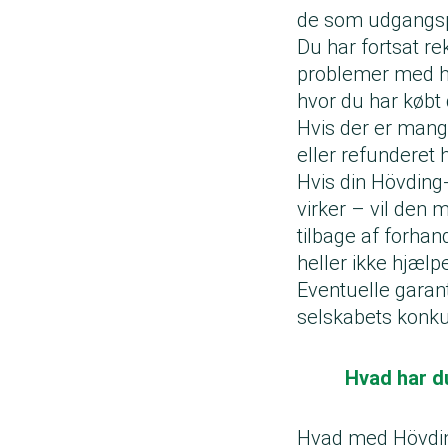
de som udgangspu
Du har fortsat re
problemer med hje
hvor du har købt
Hvis der er mangl
eller refunderet 
Hvis din Hövding-
virker – vil den 
tilbage af forha
heller ikke hjæl
Eventuelle garant
selskabets konku
Hvad har du
Hvad med Hövdin