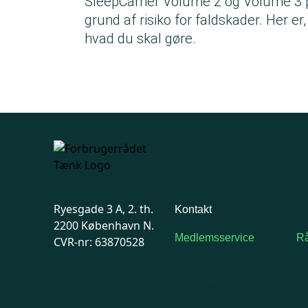
SleepCarrier Volume 2 og Volume 3 
grund af risiko for faldskader. Her er,
hvad du skal gøre.
Ryesgade 3 A, 2. th.
Kontakt
2200 København N.
Medlemsservice
Rå
CVR-nr: 63870528
Man-tirsdag: kl. 9-12
F
Onsdag: Lukket
7
Tors-fredag: kl. 9-12
Ma
7741 7741