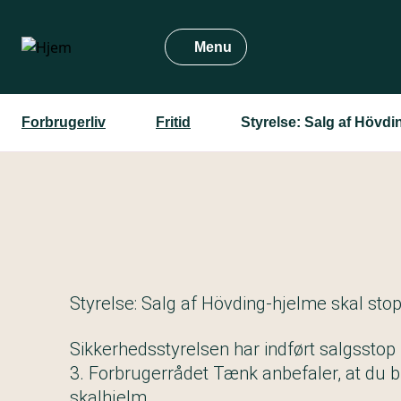
Gå
til
Menu
hovedindhold
Forbrugerliv
Fritid
Styrelse: Salg af Hövdi
Styrelse: Salg af Hövding-hjelme skal sto
Sikkerhedsstyrelsen har indført salgsstop
3. Forbrugerrådet Tænk anbefaler, at du b
skalhjelm.