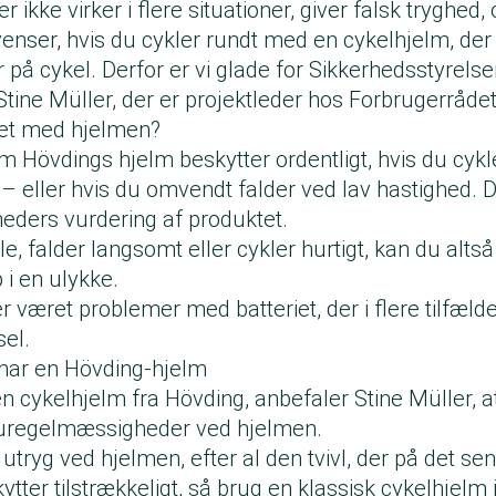
r ikke virker i flere situationer, giver falsk tryghed
enser, hvis du cykler rundt med en cykelhjelm, der 
er på cykel. Derfor er vi glade for Sikkerhedsstyrel
 Stine Müller, der er projektleder hos Forbrugerråd
et med hjelmen?
om Hövdings hjelm beskytter ordentligt, hvis du cyk
 – eller hvis du omvendt falder ved lav hastighed. 
ders vurdering af produktet.
le, falder langsomt eller cykler hurtigt, kan du altså 
 i en ulykke.
r været problemer med batteriet, der i flere tilfæl
sel.
 har en Hövding-hjelm
n cykelhjelm fra Hövding, anbefaler Stine Müller, a
regelmæssigheder ved hjelmen.
 utryg ved hjelmen, efter al den tvivl, der på det se
tter tilstrækkeligt, så brug en klassisk cykelhjelm i