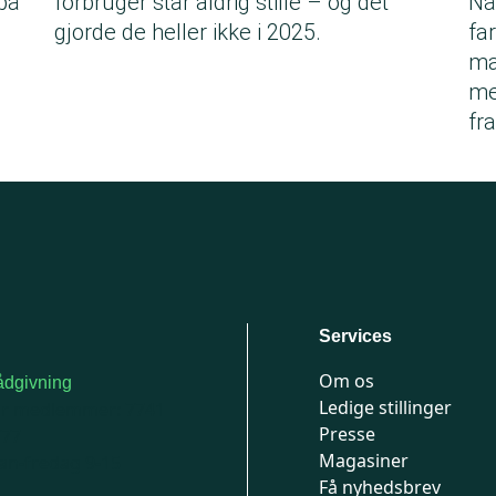
på
forbruger står aldrig stille – og det
Nå
gjorde de heller ikke i 2025.
fa
ma
me
fr
Services
Om os
dgivning
Ledige stillinger
or medlemmer: 7741
Presse
777
Magasiner
n-fredag 9-15
Få nyhedsbrev