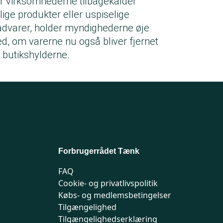
r virksomhederne tilbagekalder
rlige produkter eller uspiselige
dvarer, holder myndighederne øje
d, om varerne nu også bliver fjernet
a butikshylderne.
Forbrugerrådet Tænk
FAQ
Cookie- og privatlivspolitik
Købs- og medlemsbetingelser
Tilgængelighed
Tilgængelighedserklæring