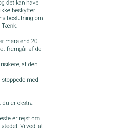
, og det kan have
ikke beskytter
sens beslutning om
et Tænk.
ler mere end 20
Det fremgår af de
risikere, at den
de stoppede med
t du er ekstra
neste er rejst om
 stedet. Vi ved, at