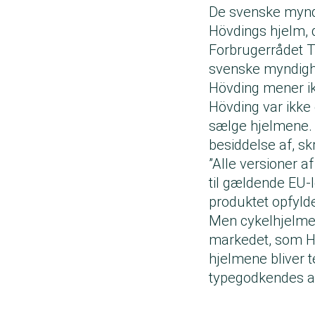
De svenske mynd
Hövdings hjelm, 
Forbrugerrådet Tæ
svenske myndighed
Hövding mener ik
Hövding var ikke
sælge hjelmene. 
besiddelse af, s
”Alle versioner a
til gældende EU-l
produktet opfylde
Men cykelhjelme
markedet, som Höv
hjelmene bliver t
typegodkendes af 