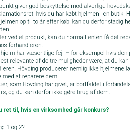
nkt giver god beskyttelse mod alvorlige hovedskad
klamationsret, hvis du har købt hjelmen i en butik. 
lmen op til to år efter køb, kan du derfor stadig h
 den.
er ved et produkt, kan du normalt enten få det rep
hos forhandleren.
hjelm har væsentlige fejl – for eksempel hvis den 
mest relevante af de tre muligheder være, at du kan
ndleren. Hövding producerer nemlig ikke hjelmene l
pe med at reparere dem.
ier, som Hövding har givet, er bortfaldet i forbinde
rs, og du kan derfor ikke gøre brug af dem.
 ret til, hvis en virksomhed går konkurs?
g 1 og 2?