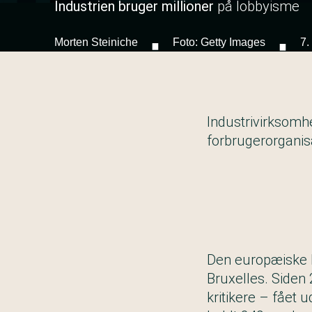
Industrien bruger millioner
på lobbyisme
·
·
Morten Steiniche
Foto: Getty Images
7.
Industrivirksom
forbrugerorganisa
Den europæiske k
Bruxelles. Siden
kritikere – fået 