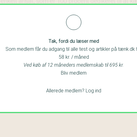
 enkelt ansat, som er 100 procent dedikeret til at 
 på kemikalieområdet. Han er dansker og hedder 
Tak, fordi du læser med
Som medlem får du adgang til alle test og artikler på tænk.dk 
58 kr. / måned
Ved køb af 12 måneders medlemskab til 695 kr.
Bliv medlem
Allerede medlem?
Log ind