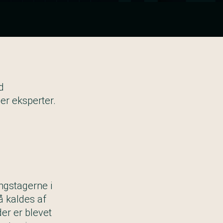
d
er eksperter.
ngstagerne i
å kaldes af
er er blevet