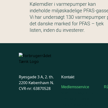
Kølemidler i varmepumper kan
indeholde miljøskadelige PFAS-gasse
Vi har undersøgt 130 varmepumper 
det danske marked for PFAS – tjek
listen, inden du investerer.
Ryesgade 3 A, 2. th.
Kontakt
2200 København N.
Medlemsservice
Rå
CVR-nr: 63870528
Man-tirsdag: kl. 9-12
F
Onsdag: Lukket
7
Tors-fredag: kl. 9-12
Ma