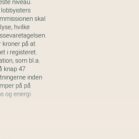
ste niveau.
 lobbyisters
mmissionen skal
lyse, hvilke
essevaretagelsen.
r kroner på at
et i registeret.
ion, som bl.a.
å knap 47
stningerne inden
æmper på på
ns og energi