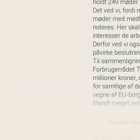
holdt 249 møder
Det ved vi, fordi
møder med medle
noteres. Her skal
interesser de ar
Derfor ved vi ogs
påvirke beslutning
Til sammenlignin
Forbrugerrådet 
millioner kroner,
for samtlige af 
vegne af EU-borge
blandt meget and
Verden sty