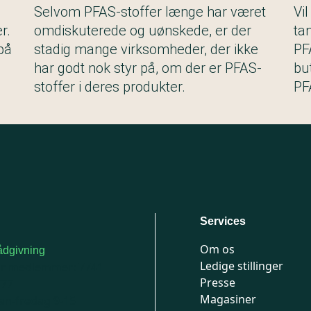
Selvom PFAS-stoffer længe har været
Vi
r.
omdiskuterede og uønskede, er der
ta
på
stadig mange virksomheder, der ikke
PF
har godt nok styr på, om der er PFAS-
bu
stoffer i deres produkter.
PF
Services
Om os
dgivning
Ledige stillinger
or medlemmer: 7741
Presse
777
Magasiner
n-fredag 9-15