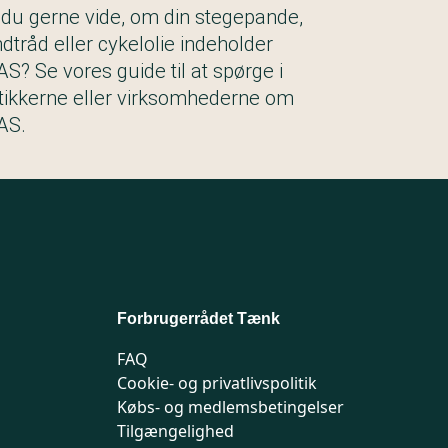
l du gerne vide, om din stegepande,
ndtråd eller cykelolie indeholder
AS? Se vores guide til at spørge i
tikkerne eller virksomhederne om
AS.
Forbrugerrådet Tænk
FAQ
Cookie- og privatlivspolitik
Købs- og medlemsbetingelser
Tilgængelighed