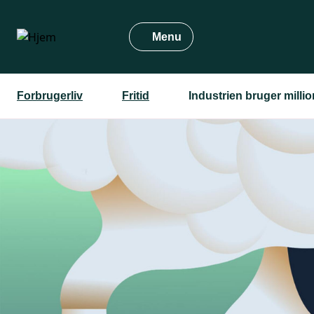
Gå
til
Menu
hovedindhold
Forbrugerliv
Fritid
Industrien bruger milli