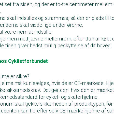
t set fra siden, og der er to-tre centimeter melle
.
 skal indstilles og strammes, så der er plads til t
nderne skal sidde lige under ørerne.
være nem at indstille.
e hjelmen med jævne mellemrum, efter du har købt 
ele tiden giver bedst mulig beskyttelse af dit hoved.
os Cyklistforbundet
elme er sikre?
hjelme må kun sælges, hvis de er CE-mærkede. Hj
ække sikkerhedskrav. Det gør den, hvis den er mærke
kerhedsstandard for cykel- og skaterhjelme.
atorium skal tjekke sikkerheden af produkttypen, fø
ucenten kan herefter selv CE-mærke hjelme af sa