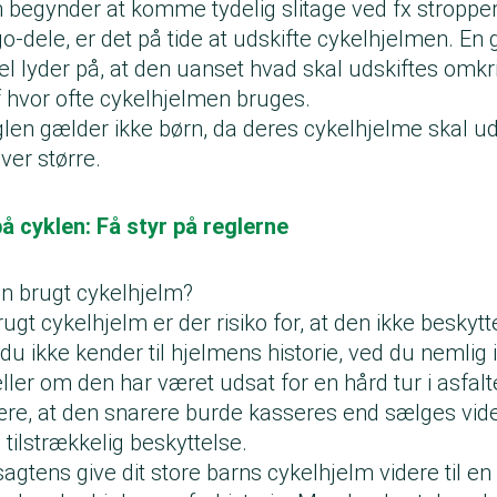
 begynder at komme tydelig slitage ved fx stroppe
-dele, er det på tide at udskifte cykelhjelmen. En 
l lyder på, at den uanset hvad skal udskiftes omkri
f hvor ofte cykelhjelmen bruges.
en gælder ikke børn, da deres cykelhjelme skal uds
ver større.
 cyklen: Få styr på reglerne
en brugt cykelhjelm?
ugt cykelhjelm er der risiko for, at den ikke beskytt
 du ikke kender til hjelmens historie, ved du nemlig 
ler om den har været udsat for en hård tur i asfalt
ære, at den snarere burde kasseres end sælges vide
 tilstrækkelig beskyttelse.
gtens give dit store barns cykelhjelm videre til e