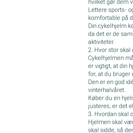
hvilket gør dem 
Lettere sports- o
komfortable på de
Din cykelhjelm ka
da det er de samm
aktiviteter.
2. Hvor stor ska
Cykelhjelmen må 
er vigtigt, at di
for, at du bruger
Den er en god id
vinterhalvåret.
Køber du en hjel
justeres, er det e
3. Hvordan skal 
Hjelmen skal være
skal sidde, så d