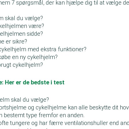
nem 7 spørgsmål, der kan hjælpe dig til at vælge de
lm skal du vælge?
ykelhjelmen være?
elhjelmen sidde?
e er sikre?
cykelhjelm med ekstra funktioner?
købe en ny cykelhjelm?
rugt cykelhjelm?
: Her er de bedste i test
hjelm skal du vælge?
ortshjelme og cykelhjelme kan alle beskytte dit h
n bestemt type fremfor en anden.
fte tungere og har færre ventilationshuller end an