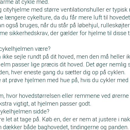
varme at cykle med.
g cityhjelme med større ventilationshuller er typisk
 længere cykelture, da du får mere luft til hovedet
n også bruges, når du står på løbehjul, rulleskøjter
e sikkerhedskrav, der gælder for hjelme til disse t
l cykelhjelmen være?
ikke sejle rundt på dit hoved, men den må heller 
n hjelm passer lige præcis dit hoved. Det øger nemli
 den, hver eneste gang du sætter dig op på cyklen.
é at prøve hjelmen med hue på, hvis du cykler med 
m, hvor hovedstørrelsen eller remmene ved ørerne 
kstra vigtigt, at hjelmen passer godt.
cykelhjelmen sidde?
 let at tage på. Køb en, der er nem at justere i n
en dækker både baghovedet, tindingerne og panden. 