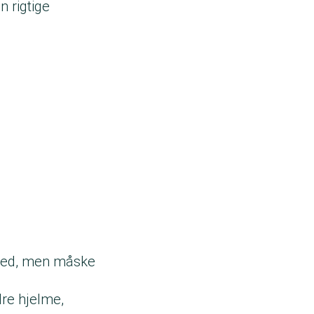
n rigtige
oved, men måske
dre hjelme,