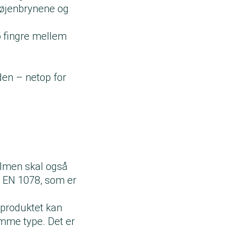
m øjenbrynene og
o fingre mellem
den – netop for
elmen skal også
t EN 1078, som er
r produktet kan
mme type. Det er