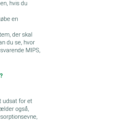
en, hvis du
købe en
tem, der skal
an du se, hvor
ilsvarende MIPS,
t?
 udsat for et
gælder også,
bsorptionsevne,