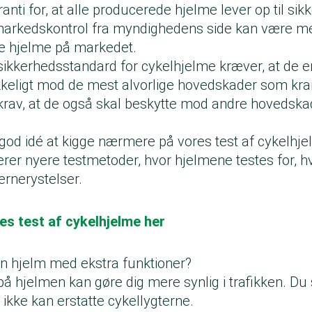
ranti for, at alle producerede hjelme lever op til si
markedskontrol fra myndighedens side kan være med 
kre hjelme på markedet.
kkerhedsstandard for cykelhjelme kræver, at de er
ækkeligt mod de mest alvorlige hovedskader som kr
 krav, at de også skal beskytte mod andre hovedska
god idé at kigge nærmere på vores test af cykelhj
erer nyere testmetoder, hvor hjelmene testes for, h
ernerystelser.
es test af cykelhjelme her
en hjelm med ekstra funktioner?
på hjelmen kan gøre dig mere synlig i trafikken. Du
 ikke kan erstatte cykellygterne.