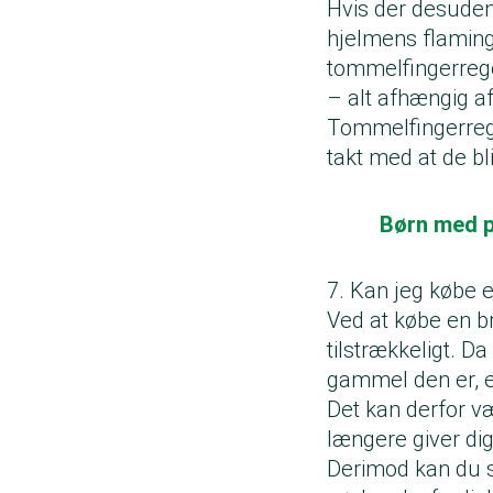
Hvis der desuden
hjelmens flamingo
tommelfingerrege
– alt afhængig a
Tommelfingerregl
takt med at de bli
Børn med på
7. Kan jeg købe 
Ved at købe en br
tilstrækkeligt. Da
gammel den er, el
Det kan derfor v
længere giver dig
Derimod kan du sa