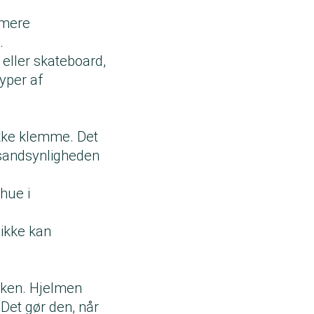
 mere
.
 eller skateboard,
yper af
ikke klemme. Det
g sandsynligheden
hue i
ikke kan
akken. Hjelmen
Det gør den, når