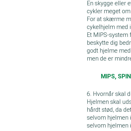
En skygge eller e
cykler meget o
For at skærme mo
cykelhjelm med i
Et MIPS-system f
beskytte dig bedr
godt hjelme med 
men de er mindr
MIPS, SPIN
6. Hvornår skal 
Hjelmen skal udsk
hårdt stød, da d
selvom hjelmen ik
selvom hjelmen i