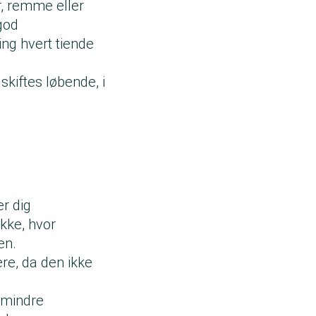
r, remme eller
god
ng hvert tiende
kiftes løbende, i
er dig
ikke, hvor
en.
re, da den ikke
n mindre