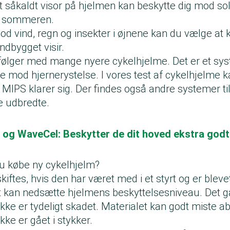
t såkaldt visor på hjelmen kan beskytte dig mod sol
m sommeren.
d vind, regn og insekter i øjnene kan du vælge at 
ndbygget visir.
ølger med mange nyere cykelhjelme. Det er et sys
e mod hjernerystelse. I vores test af cykelhjelme k
MIPS klarer sig. Der findes også andre systemer t
e udbredte.
 og WaveCel: Beskytter de dit hoved ekstra god
du købe ny cykelhjelm?
iftes, hvis den har været med i et styrt og er blevet
et kan nedsætte hjelmens beskyttelsesniveau. Det 
ke er tydeligt skadet. Materialet kan godt miste a
kke er gået i stykker.