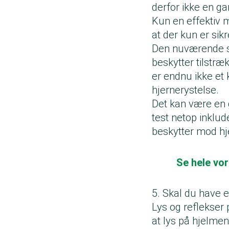
derfor ikke en ga
Kun en effektiv 
at der kun er si
Den nuværende si
beskytter tilstr
er endnu ikke et
hjernerystelse.
Det kan være en 
test netop inklud
beskytter mod hj
Se hele vor
5. Skal du have 
Lys og reflekser 
at lys på hjelmen