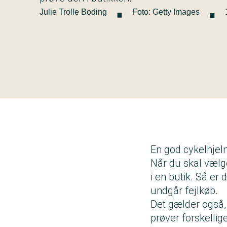
·
·
Julie Trolle Boding
Foto: Getty Images
En god cykelhjelm
Når du skal vælge
i en butik. Så er 
undgår fejlkøb.
Det gælder også, h
prøver forskellig