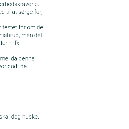
kkerhedskravene.
til at sørge for,
 testet for om de
aniebrud, men det
der – fx
elme, da denne
vor godt de
 skal dog huske,