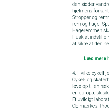
den sidder vandre
hjelmens forkant
Stropper og remme
rem og hage. Spæ
Hageremmen skal 
Husk at indstill
at sikre at den h
Læs mere h
4. Hvilke cykelhj
Cykel- og skater
leve op til en r
en europæisk sik
Et uvildigt labor
CE-mærkes. Prod