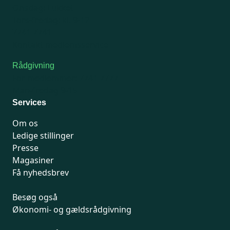
Onsdag: Lukket
Tors-fredag: kl. 9-12
7741 7741
Kontakt medlemsservice
Rådgivning
For medlemmer: 7741 7777
Man-fredag 9-15
Services
Om os
Ledige stillinger
Presse
Magasiner
Få nyhedsbrev
Besøg også
Økonomi- og gældsrådgivning