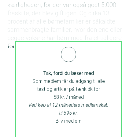
kærligheden, for der var også godt 5.000
fraskilte, der blev gift igen. Og cirka 13
procent af alle børnefamilier er såkaldte
sammenbragte familier, hvor den ene eller
begge voksne har børn med fra et tidligere
forhold.
Tak, fordi du læser med
Som medlem får du adgang til alle
test og artikler på tænk.dk for
58 kr. / måned
Ved køb af 12 måneders medlemskab
til 695 kr.
Bliv medlem