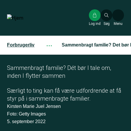
Gå
til
hovedindhold
Log ind
Søg
Menu
Forbrugerliv
···
Sammenbragt familie? Det bør I 
Sammenbragt familie? Dét bør I tale om,
inden I flytter sammen
Særligt to ting kan få være udfordrende at få
styr på i sammenbragte familier.
Kirsten Marie Juel Jensen
Foto: Getty Images
5. september 2022