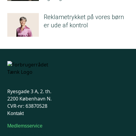
Reklametrykket på vores børn
er ude af kontrol
Ryesgade 3 A, 2. th.
2200 København N.
CVR-nr: 63870528
Kontakt
Medlemsservice
Man-tirsdag: kl. 9-12