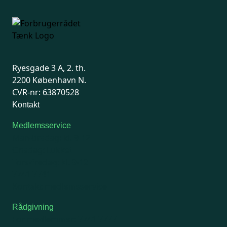
Ryesgade 3 A, 2. th.
2200 København N.
CVR-nr: 63870528
Kontakt
Medlemsservice
Man-tirsdag: kl. 9-12
Onsdag: Lukket
Tors-fredag: kl. 9-12
7741 7741
Kontakt medlemsservice
Rådgivning
For medlemmer: 7741 7777