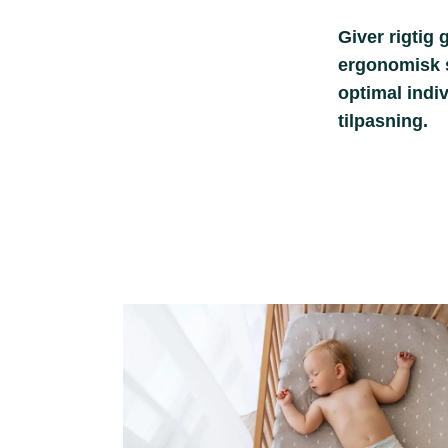
Giver rigtig 
ergonomisk s
optimal indi
tilpasning.