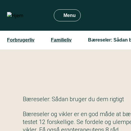
Gå
til
Menu
hovedindhold
Forbrugerliv
Familieliv
Bæreseler: Sådan b
Bæreseler: Sådan bruger du dem rigtigt
Bæreseler og vikler er en god måde at bære
testet 12 forskellige. Se fordele og ulem
vikler. Få også ergoterapeutens 8 råd.