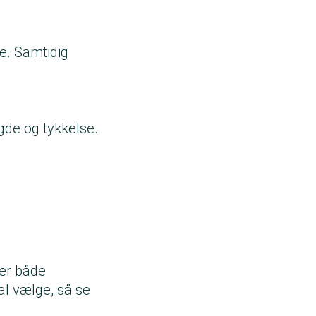
e. Samtidig
gde og tykkelse.
der både
kal vælge, så se