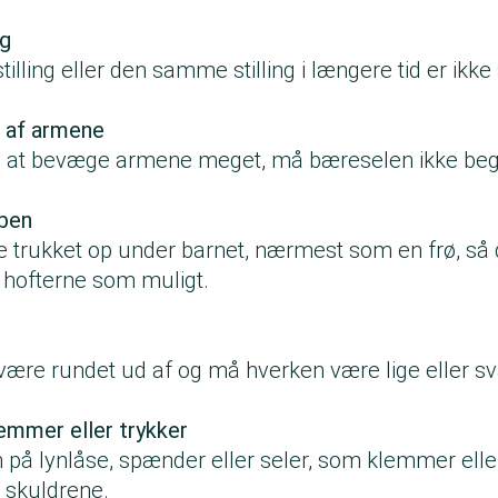
ng
tilling eller den samme stilling i længere tid er ikke
d af armene
 til at bevæge armene meget, må bæreselen ikke be
 ben
 trukket op under barnet, nærmest som en frø, s
å hofterne som muligt.
være rundet ud af og må hverken være lige eller sv
lemmer eller trykker
 lynlåse, spænder eller seler, som klemmer eller
d skuldrene.