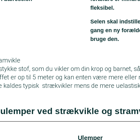
fleksibel.
Selen skal indstill
gang en ny foræld
bruge den.
ramvikle
t stykke stof, som du vikler om din krop og barnet, s
fet er op til 5 meter og kan enten være mere eller 
e kaldes typisk strækvikler mens de mere uelastis
 ulemper ved strækvikle og stram
Ulemper