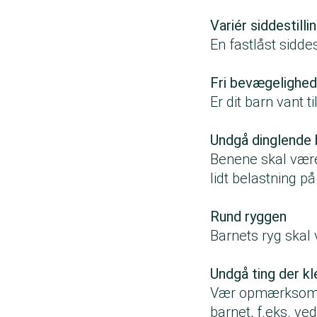
Variér siddestilli
En fastlåst siddes
Fri bevægelighe
Er dit barn vant
Undgå dinglende
Benene skal være
lidt belastning p
Rund ryggen
Barnets ryg skal 
Undgå ting der k
Vær opmærksom på
barnet, f.eks. ve