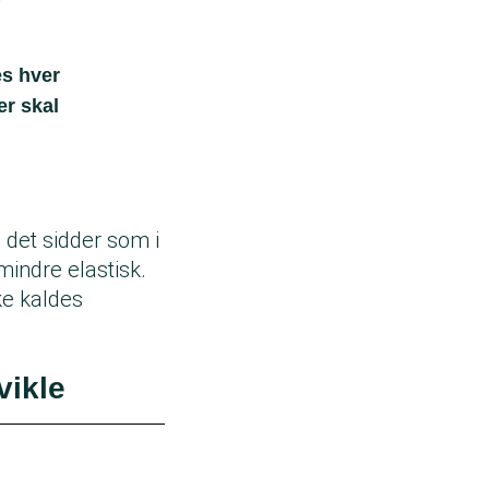
es hver
er skal
å det sidder som i
mindre elastisk.
ke kaldes
vikle