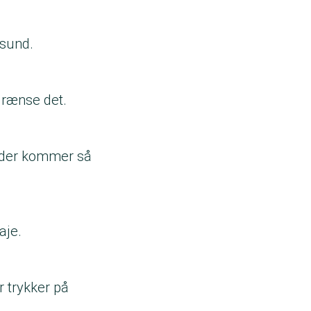
 sund.
grænse det.
å der kommer så
aje.
 trykker på