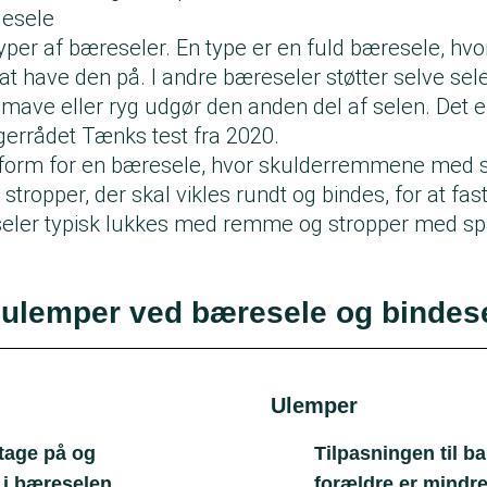
desele
typer af bæreseler. En type er en fuld bæresele, hv
at have den på. I andre bæreseler støtter selve sel
mave eller ryg udgør den anden del af selen. Det e
ugerrådet Tænks test fra 2020.
n form for en bæresele, hvor skulderremmene med 
 stropper, der skal vikles rundt og bindes, for at fa
seler typisk lukkes med remme og stropper med s
 ulemper ved bæresele og bindes
Ulemper
tage på og
Tilpasningen til b
 i bæreselen
forældre er mindr