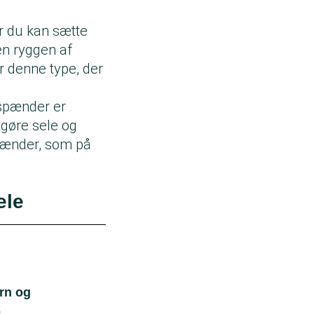
or du kan sætte
en ryggen af
r denne type, der
spænder er
stgøre sele og
pænder, som på
ele
arn og
e