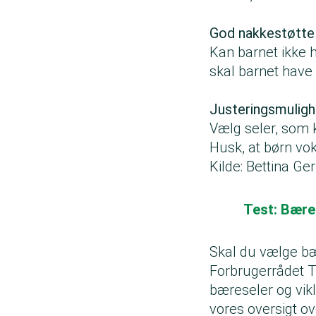
God nakkestøtte
Kan barnet ikke 
skal barnet have 
Justeringsmulig
Vælg seler, som k
Husk, at børn vo
Kilde: Bettina Ge
Test: Bære
Skal du vælge bær
Forbrugerrådet Tæ
bæreseler og vikle
vores oversigt o