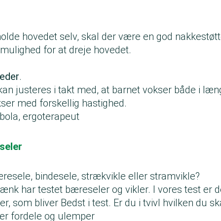
holde hovedet selv, skal der være en god nakkestøtt
mulighed for at dreje hovedet.
heder
.
an justeres i takt med, at barnet vokser både i læn
kser med forskellig hastighed.
rbola, ergoterapeut
seler
esele, bindesele, strækvikle eller stramvikle?
nk har testet bæreseler og vikler. I vores test er 
r, som bliver Bedst i test. Er du i tvivl hvilken du s
ver fordele og ulemper