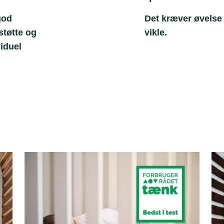
god
Det kræver øvelse 
tøtte og
vikle.
viduel