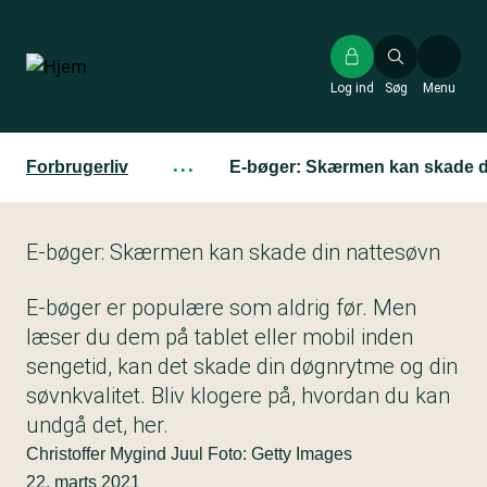
Gå
til
hovedindhold
Log ind
Søg
Menu
Forbrugerliv
···
E-bøger: Skærmen kan skade d
E-bøger: Skærmen kan skade din nattesøvn
E-bøger er populære som aldrig før. Men
læser du dem på tablet eller mobil inden
sengetid, kan det skade din døgnrytme og din
søvnkvalitet. Bliv klogere på, hvordan du kan
undgå det, her.
Christoffer Mygind Juul Foto: Getty Images
22. marts 2021