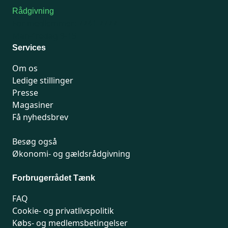
Rådgivning
For medlemmer: 7741 7777
Man-fredag 9-15
Services
Om os
Ledige stillinger
Presse
Magasiner
Få nyhedsbrev
Besøg også
Økonomi- og gældsrådgivning
Forbrugerrådet Tænk
FAQ
Cookie- og privatlivspolitik
Købs- og medlemsbetingelser