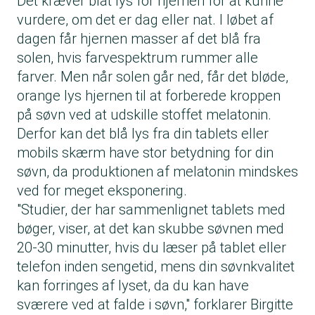
Det kræver blåt lys for hjernen for at kunne
vurdere, om det er dag eller nat. I løbet af
dagen får hjernen masser af det blå fra
solen, hvis farvespektrum rummer alle
farver. Men når solen går ned, får det bløde,
orange lys hjernen til at forberede kroppen
på søvn ved at udskille stoffet melatonin.
Derfor kan det blå lys fra din tablets eller
mobils skærm have stor betydning for din
søvn, da produktionen af melatonin mindskes
ved for meget eksponering.
"Studier, der har sammenlignet tablets med
bøger, viser, at det kan skubbe søvnen med
20-30 minutter, hvis du læser på tablet eller
telefon inden sengetid, mens din søvn­kvalitet
kan forringes af lyset, da du kan have
sværere ved at falde i søvn," forklarer Birgitte